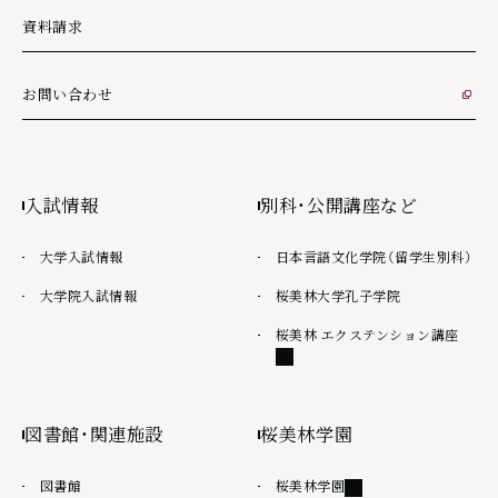
資料請求
お問い合わせ
外部リンク
入試情報
別科・公開講座など
大学入試情報
日本言語文化学院（留学生別科）
大学院入試情報
桜美林大学孔子学院
外部
桜美林 エクステンション講座
図書館・関連施設
桜美林学園
外部リンク
図書館
桜美林学園