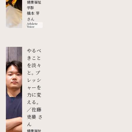
健康福祉
学群
橋本 芽
さん
Athlete
Voice
やるべ
きこと
を淡々
と。プ
レッシ
ャーを
力に変
える。
／佐藤
吏晏 さ
外部リンク
ん
健康福祉