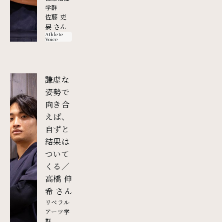
学群
佐藤 吏
晏 さん
Athlete
Voice
謙虚な
姿勢で
向き合
えば、
自ずと
結果は
ついて
くる／
高橋 伸
外部リンク
希 さん
リベラル
アーツ学
群