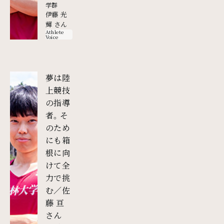
学群
伊藤 光
輝 さん
Athlete
Voice
夢は陸
上競技
の指導
者。そ
のため
にも箱
根に向
けて全
力で挑
む／佐
藤 亘
外部リンク
さん