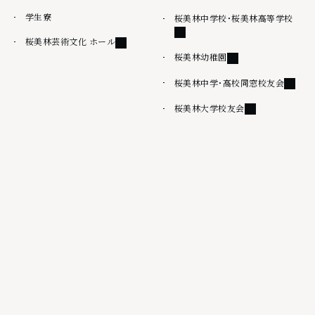
学生寮
外部
桜美林中学校・桜美林高等学校
外部リンク
桜美林芸術文化 ホール
外部リンク
桜美林幼稚園
外部リ
桜美林中学・高校同窓校友会
外部リンク
桜美林大学校友会
その他
情報公開
桜美林大学出版会
サイトマップ
ウェブアクセシビリティ方針
サイトポリシー
プライバシーポリシー