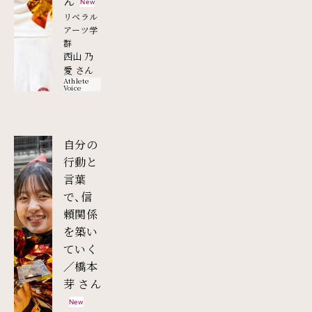
外部リンク
ん
New
リベラル
アーツ学
群
西山 乃
愛 さん
Athlete
Voice
自分の
行動と
言葉
で、信
頼関係
を築い
ていく
／橋本
外部リンク
芽 さん
New