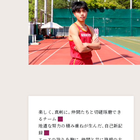
メインコンテンツ
楽しく、真剣に。仲間たちと切磋琢磨でき
るチーム
地道な努力の積み重ねが生んだ、自己新記
録
エースの誇りを胸に、仲間と共に箱根の大