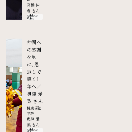
高橋 伸
希 さん
Athlete
Voice
仲間へ
の感謝
を胸
に、恩
返しで
導く1
年へ／
奥津 愛
外部リンク
梨 さん
健康福祉
学群
奥津 愛
梨 さん
Athlete