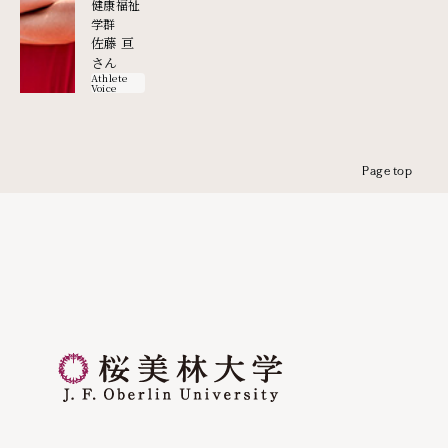
健康福祉
学群
佐藤 亘
さん
Athlete
Voice
Page top