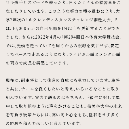
ウキ選手とスピードを競ったり、日々たくさんの練習量をこ
なしたりしています。このような努力の積み重ねにより、大
学2年次の「ホクレンディスタンスチャレンジ網走大会」で
は、10,000m走の自己記録を1分以上も更新することができ
ました。さらに2022年4月の「第294回日本体育大学競技会」
では、先頭を走っていても周りからの視線を気にせず、安定
したペースで走れるようになり、フィジカル面とメンタル面
の両方で成長を実感しています。
現在は、副主将として後進の育成にも尽力しています。主将
と共に、チームを良くしたいと考え、いろいろなことに取り
組んでいます。実力で語るのはもちろん、下級生に対して集
中して取り組むように声をかけることも。桜美林大学の未来
を背負う後輩たちには、高い向上心をもち、怪我をせず多く
の経験を積んでほしいと考えています。