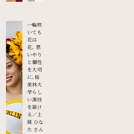
Voice
一輪咲
いても
花は
花。思
いやり
と個性
を大切
に、桜
美林大
学らし
い演技
を届け
る／上
條 ひな
外部リンク
た さん