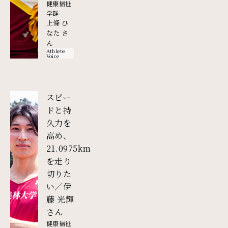
健康福祉
学群
上條 ひ
なた さ
ん
Athlete
Voice
スピー
ドと持
久力を
高め、
21.0975km
を走り
切りた
い／伊
藤 光輝
外部リンク
さん
健康福祉