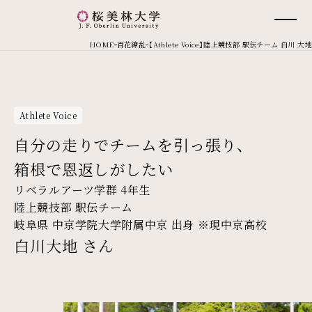
桜美林大学 トップページ
現在位置
HOME
百花繚乱
【Athlete Voice】陸上競技部 駅伝チーム 白川 大地
Athlete Voice
自分の走りでチームを引っ張り、
箱根で恩返しがしたい
リベラルアーツ学群 4年生
陸上競技部 駅伝チーム
岐阜県 中京学院大学附属中京 出身 ※現中京高校
白川大地 さん