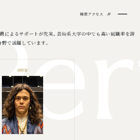
検索
アクセス
JP
er
現在位置
HOME
学群・大学院・別科
芸術文化学群トップ
教員によるサポートが充実。芸術系大学の中でも高い就職率を誇
分野で活躍しています。
(003)