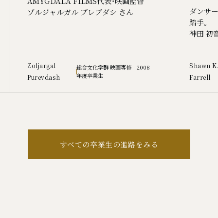
AMYGDALA FILMS代表・映画監督
ダンサー
ゾルジャルガル プレブダシ さん
踏手。
神田 初
Zoljargal
Shawn K
総合文化学群 映画専修 2008
年度卒業生
Purevdash
Farrell
すべての卒業生の進路をみる