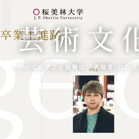
桜美林大学 トップページ
芸術文
e o
卒業生進路
すべての学びと経験は、「表現者」になる
(001)