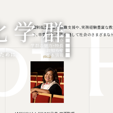
化学群
f P
個別指導による就職支援や、実務経験豊富な
り、卒業生は、芸術を通して社会のさまざまな
卒業生進路
コース紹介
学群の魅力・特長
お知らせ
ために。
基本情報
(002)