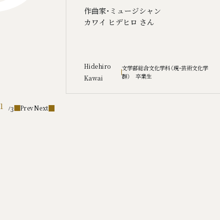
作曲家・ミュージシャン
カワイ ヒデヒロ さん
Hidehiro
文学部総合文化学科（現・芸術文化学
群） 卒業生
Kawai
1
Prev
Next
3