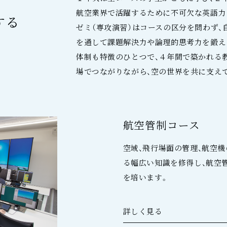
航空業界で活躍するために不可欠な英語力
する
ゼミ（専攻演習）はコースの区分を問わず
を通して課題解決力や論理的思考力を鍛え
体制も特徴のひとつで、４年間で築かれる
場でつながりながら、空の世界を共に支え
航空管制コース
空域、飛行場面の管理、航空
る幅広い知識を修得し、航空
を培います。
詳しく見る