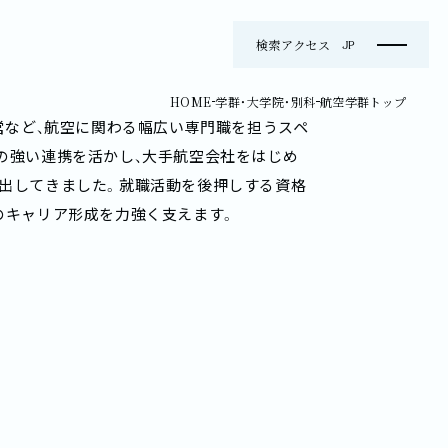
検索
アクセス
JP
現在位置
HOME
学群・大学院・別科
航空学群トップ
営など、航空に関わる幅広い専門職を担うスペ
の強い連携を活かし、大手航空会社をはじめ
出してきました。就職活動を後押しする資格
のキャリア形成を力強く支えます。