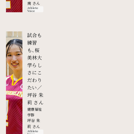
南 さん
Athlete
Voice
試合も
練習
も、桜
美林大
学らし
さにこ
だわり
たい／
坪谷 朱
外部リンク
莉 さん
健康福祉
学群
坪谷 朱
莉 さん
Athlete
Voice