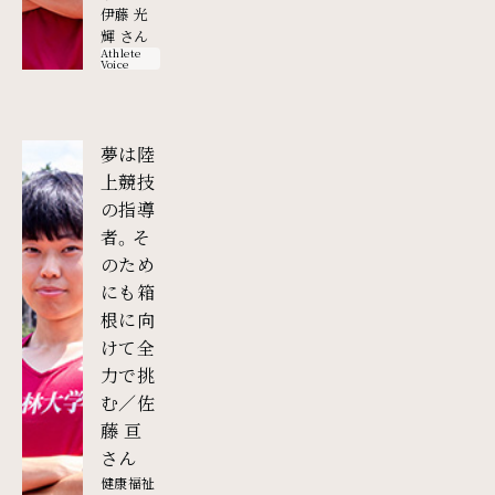
伊藤 光
輝 さん
Athlete
Voice
夢は陸
上競技
の指導
者。そ
のため
にも箱
根に向
けて全
力で挑
む／佐
藤 亘
外部リンク
さん
健康福祉