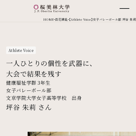
桜美林大学 トップページ
現在位置
HOME
百花繚乱
【Athlete Voice】女子バレーボール部 坪谷 朱莉
Athlete Voice
一人ひとりの個性を武器に、
大会で結果を残す
健康福祉学群 3年生
女子バレーボール部
文京学院大学女子高等学校 出身
坪谷 朱莉 さん