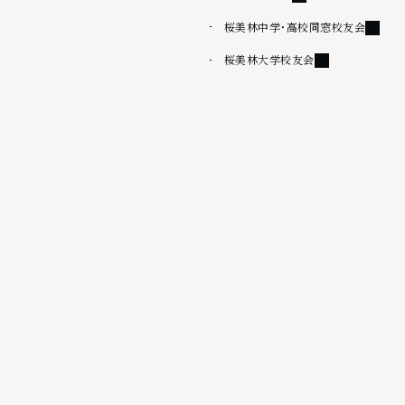
外部リ
桜美林中学・高校同窓校友会
外部リンク
桜美林大学校友会
その他
情報公開
桜美林大学出版会
サイトマップ
ウェブアクセシビリティ方針
サイトポリシー
プライバシーポリシー
外部リンク
採用情報