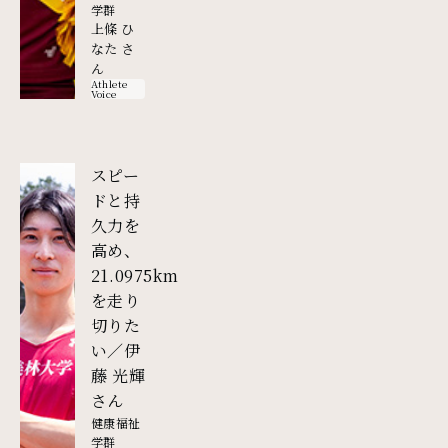
学群
上條 ひ
なた さ
ん
Athlete
Voice
スピー
ドと持
久力を
高め、
21.0975km
を走り
切りた
い／伊
藤 光輝
外部リンク
さん
健康福祉
学群