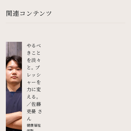
関連コンテンツ
やるべ
きこと
を淡々
と。プ
レッシ
ャーを
力に変
える。
／佐藤
吏晏 さ
外部リンク
ん
健康福祉
学群