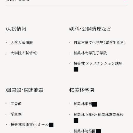
外部リンク
入試情報
別科・公開講座など
大学入試情報
日本言語文化学院（留学生別科）
大学院入試情報
桜美林大学孔子学院
外部
桜美林 エクステンション講座
図書館・関連施設
桜美林学園
外部リンク
図書館
桜美林学園
学生寮
外部
桜美林中学校・桜美林高等学校
外部リンク
桜美林芸術文化 ホール
外部リンク
桜美林幼稚園