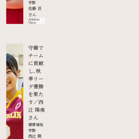
学群
佐藤 亘
さん
Athlete
Voice
守備で
チーム
に貢献
し、秋
季リー
グ優勝
を果た
す／西
辻 陽南
外部リンク
さん
健康福祉
学群
西辻 陽