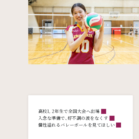
メインコンテンツ
高校1, 2年生で全国大会へ出場
入念な準備で、好不調の波をなくす
個性溢れるバレーボールを見てほしい