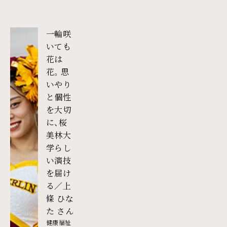
一輪咲
いても
花は
花。思
いやり
と個性
を大切
に、桜
美林大
学らし
い演技
を届け
る／上
條 ひな
外部リンク
た さん
健康福祉