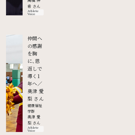
高橋 伸
希 さん
Athlete
Voice
仲間へ
の感謝
を胸
に、恩
返しで
導く1
年へ／
奥津 愛
外部リンク
梨 さん
健康福祉
学群
奥津 愛
梨 さん
Athlete
Voice