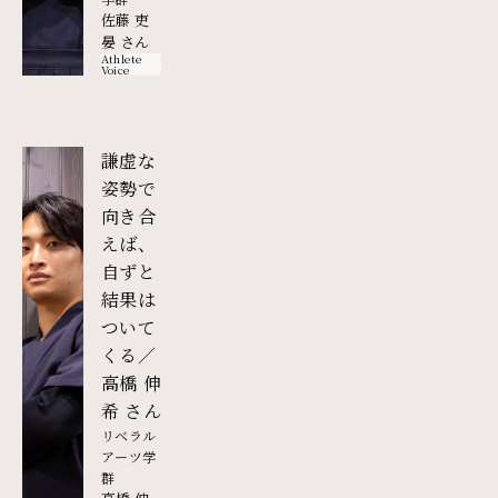
佐藤 吏
晏 さん
Athlete
Voice
謙虚な
姿勢で
向き合
えば、
自ずと
結果は
ついて
くる／
高橋 伸
外部リンク
希 さん
リベラル
アーツ学
群