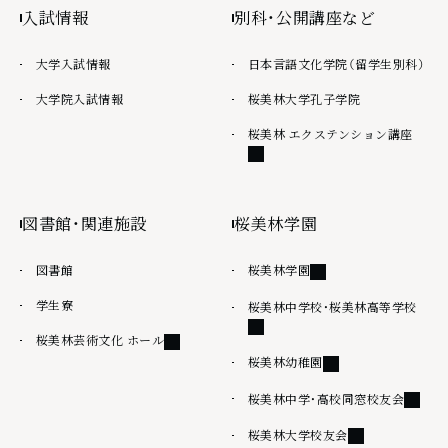
入試情報
別科・公開講座など
大学入試情報
日本言語文化学院（留学生別科）
大学院入試情報
桜美林大学孔子学院
外部
桜美林 エクステンション講座
図書館・関連施設
桜美林学園
外部リンク
図書館
桜美林学園
学生寮
外部
桜美林中学校・桜美林高等学校
外部リンク
桜美林芸術文化 ホール
外部リンク
桜美林幼稚園
外部リ
桜美林中学・高校同窓校友会
外部リンク
桜美林大学校友会