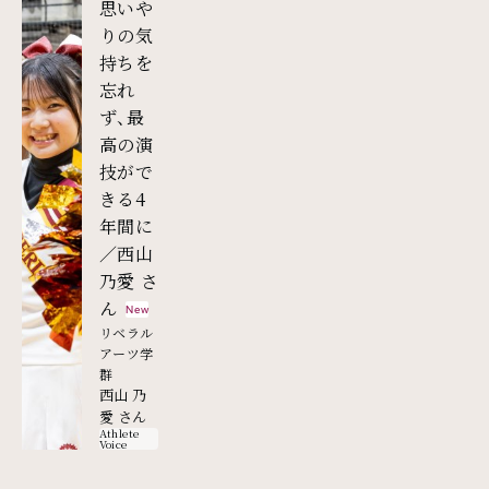
思いや
りの気
持ちを
忘れ
ず、最
高の演
技がで
きる4
年間に
／西山
乃愛 さ
外部リンク
ん
New
リベラル
アーツ学
群
西山 乃
愛 さん
Athlete
Voice