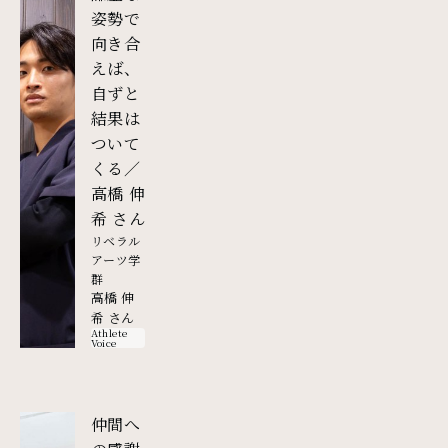
姿勢で
向き合
えば、
自ずと
結果は
ついて
くる／
高橋 伸
外部リンク
希 さん
リベラル
アーツ学
群
高橋 伸
希 さん
Athlete
Voice
仲間へ