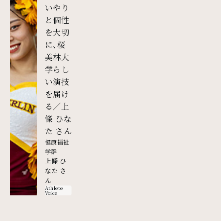
いやり
と個性
を大切
に、桜
美林大
学らし
い演技
を届け
る／上
條 ひな
外部リンク
た さん
健康福祉
学群
上條 ひ
なた さ
ん
Athlete
Voice