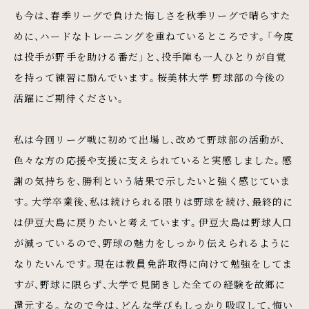
も今は、春季リーグで負けた悔しさを秋季リーグで晴らすた
めに、ハードなトレーニングを重ねているところです。「今度
は投手が野手を助ける番だ」と、投手陣も一人ひとりが自覚
を持って練習に励んでいます。桜美林大学 野球部の今後の
活躍にご期待ください。
私は今回リーグ戦に初めて出場し、改めて野球部の活動が、
色々な方の応援や支援に支えられていると実感しました。感
謝の気持ちを、勝利という結果で示したいと強く感じていま
す。大学卒業後、私は続けられる限りは野球を続け、最終的に
は伊豆大島に戻りたいと考えています。伊豆大島は野球人口
が減っているので、野球の魅力をしっかり伝えられるように
なりたいんです。現在は教員免許取得に向けて勉強をしてま
すが、野球に限らず、大学で見聞きした全ての経験を故郷に
還元する。なので今は、どんな学びもしっかり吸収して、悔い