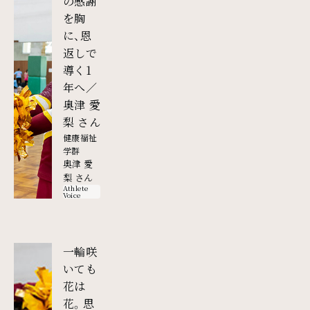
の感謝
を胸
に、恩
返しで
導く1
年へ／
奥津 愛
外部リンク
梨 さん
健康福祉
学群
奥津 愛
梨 さん
Athlete
Voice
一輪咲
いても
花は
花。思