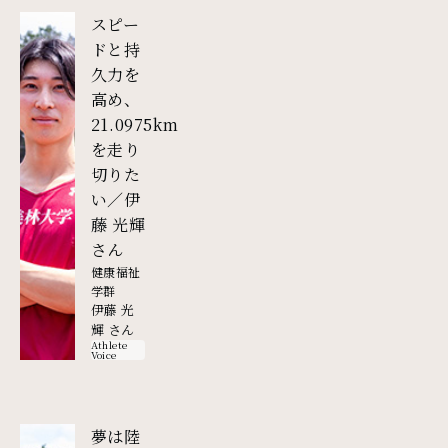
スピー
ドと持
久力を
高め、
21.0975km
を走り
切りた
い／伊
藤 光輝
外部リンク
さん
健康福祉
学群
伊藤 光
輝 さん
Athlete
Voice
夢は陸