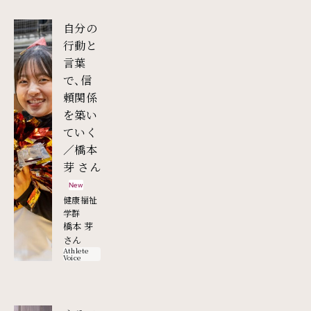
自分の
行動と
言葉
で、信
頼関係
を築い
ていく
／橋本
外部リンク
芽 さん
New
健康福祉
学群
橋本 芽
さん
Athlete
Voice