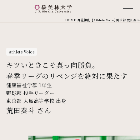
桜美林大学 トップページ
現在位置
HOME
百花繚乱
【Athlete Voice】野球部 荒田奏斗
Athlete Voice
キツいときこそ真っ向勝負。
春季リーグのリベンジを絶対に果たす
健康福祉学群 1年生
野球部 投手リーダー
東京都 大島高等学校 出身
荒田奏斗 さん