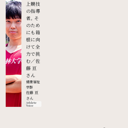
上競技
の指導
者。そ
のため
にも箱
根に向
けて全
力で挑
む／佐
藤 亘
外部リンク
さん
健康福祉
学群
佐藤 亘
さん
Athlete
Voice