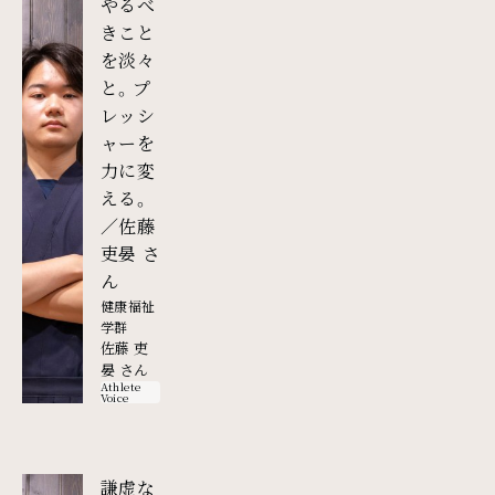
やるべ
きこと
を淡々
と。プ
レッシ
ャーを
力に変
える。
／佐藤
吏晏 さ
外部リンク
ん
健康福祉
学群
佐藤 吏
晏 さん
Athlete
Voice
謙虚な