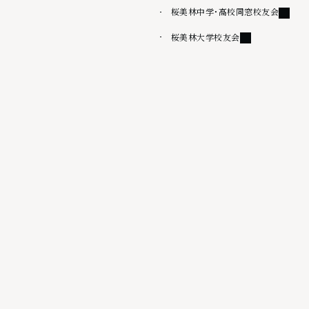
外部リ
桜美林中学・高校同窓校友会
外部リンク
桜美林大学校友会
その他
情報公開
桜美林大学出版会
サイトマップ
ウェブアクセシビリティ方針
サイトポリシー
プライバシーポリシー
外部リンク
採用情報