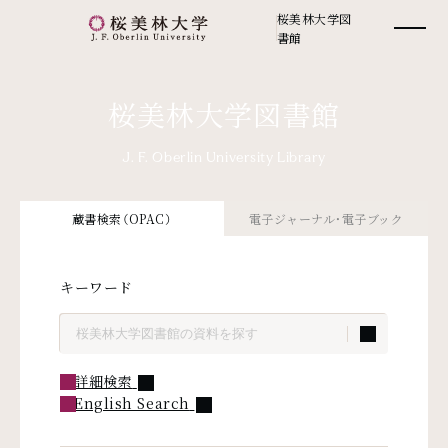
桜美林大学図
書館
桜美林大学図書館
J. F. Oberlin University Library
蔵書検索（OPAC）
電子ジャーナル・電子ブック
キーワードで探す
キーワード
外部リンク
詳細検索
外部リンク
English Search