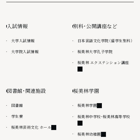
入試情報
別科・公開講座など
大学入試情報
日本言語文化学院（留学生別科）
大学院入試情報
桜美林大学孔子学院
外部
桜美林 エクステンション講座
図書館・関連施設
桜美林学園
外部リンク
図書館
桜美林学園
学生寮
外部
桜美林中学校・桜美林高等学校
外部リンク
桜美林芸術文化 ホール
外部リンク
桜美林幼稚園