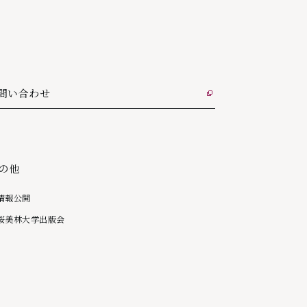
問い合わせ
部リンク
の他
情報公開
桜美林大学出版会