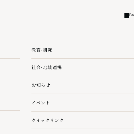
Fa
外部
教育・研究
教育・研究の下層ページ一覧を開く
社会・地域連携
社会・地域連携の下層ページ一覧を開く
お知らせ
イベント
クイックリンク
クイックリンクの下層ページ一覧を開く