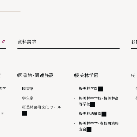
資料請求
お
外
ど
図書館・関連施設
桜美林学園
そ
外部リンク
留学
図書館
桜美林学園
学生寮
桜美林中学校・桜美林高
外部リンク
等学校
外部リンク
桜美林芸術文化 ホール
ショ
外部リンク
桜美林幼稚園
桜美林中学・高校同窓校
外部リンク
友会