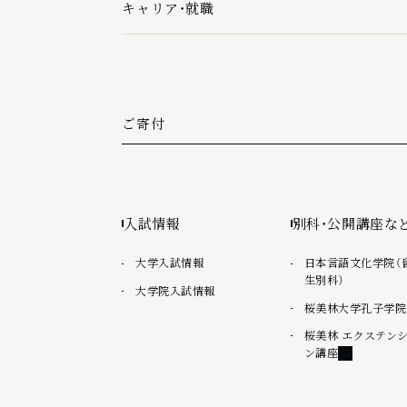
キャリア・就職
キャリア・就職の下層ページ一覧を開く
ご寄付
外部リンク
入試情報
別科・公開講座な
大学入試情報
日本言語文化学院（
生別科）
大学院入試情報
桜美林大学孔子学院
桜美林 エクステン
外部リンク
ン講座