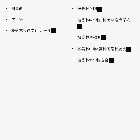
外部リンク
図書館
桜美林学園
学生寮
外部
桜美林中学校・桜美林高等学校
外部リンク
桜美林芸術文化 ホール
外部リンク
桜美林幼稚園
外部リ
桜美林中学・高校同窓校友会
外部リンク
桜美林大学校友会
その他
情報公開
桜美林大学出版会