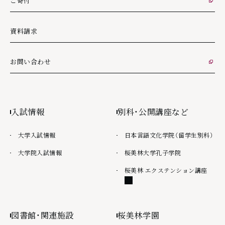
ご寄付
外部リンク
資料請求
お問い合わせ
外部リンク
入試情報
別科・公開講座など
大学入試情報
日本言語文化学院（留学生別科）
大学院入試情報
桜美林大学孔子学院
外部
桜美林 エクステンション講座
図書館・関連施設
桜美林学園