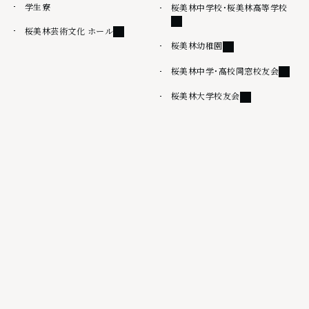
学生寮
外部
桜美林中学校・桜美林高等学校
外部リンク
桜美林芸術文化 ホール
外部リンク
桜美林幼稚園
外部リ
桜美林中学・高校同窓校友会
外部リンク
桜美林大学校友会
その他
情報公開
桜美林大学出版会
サイトマップ
ウェブアクセシビリティ方針
サイトポリシー
プライバシーポリシー