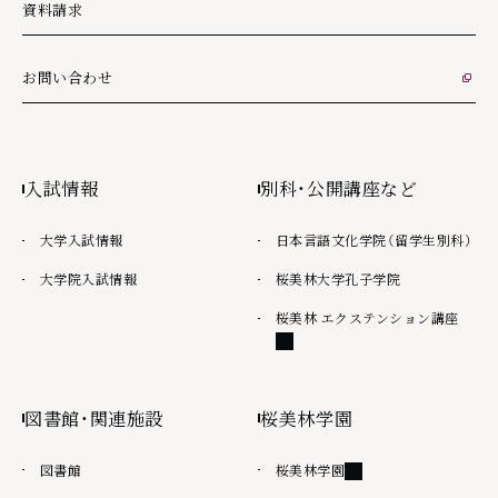
資料請求
お問い合わせ
外部リンク
入試情報
別科・公開講座など
大学入試情報
日本言語文化学院（留学生別科）
大学院入試情報
桜美林大学孔子学院
外部
桜美林 エクステンション講座
図書館・関連施設
桜美林学園
外部リンク
図書館
桜美林学園