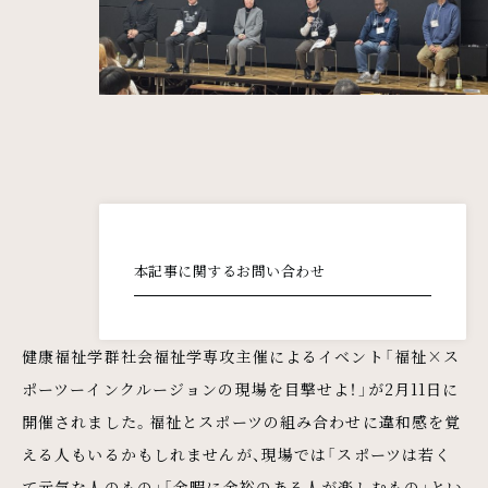
メインコンテンツ
本記事に関するお問い合わせ
健康福祉学群社会福祉学専攻主催によるイベント「福祉×ス
ポーツーインクルージョンの現場を目撃せよ！」が2月11日に
開催されました。福祉とスポーツの組み合わせに違和感を覚
える人もいるかもしれませんが、現場では「スポーツは若く
て元気な人のもの」「余暇に余裕のある人が楽しむもの」とい