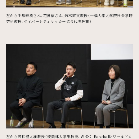
左から毛塚泰樹さん、花渕信さん、鈴木直文教授（一橋大学大学院社会学研
究科教授、ダイバーシティサッカー協会代表理事）
左から若松健太准教授（桜美林大学准教授、WBSC Baseball5ワールドカ