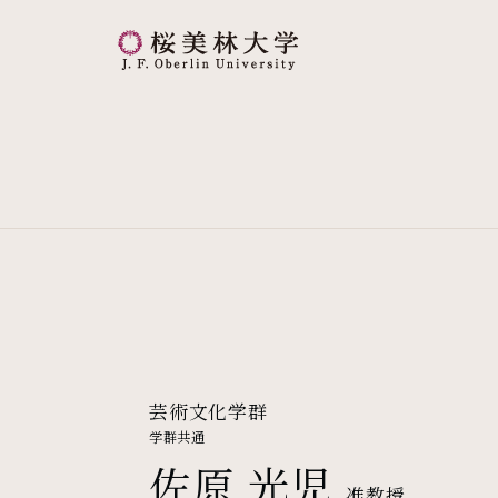
桜美林大学 トップページ
芸術文化学群
学群共通
佐原 光児
准教授