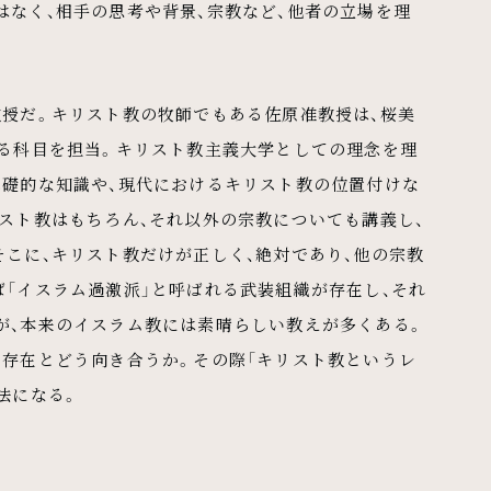
なく、相手の思考や背景、宗教など、他者の立場を理
教授だ。キリスト教の牧師でもある佐原准教授は、桜美
する科目を担当。キリスト教主義大学としての理念を理
基礎的な知識や、現代におけるキリスト教の位置付けな
スト教はもちろん、それ以外の宗教についても講義し、
こに、キリスト教だけが正しく、絶対であり、他の宗教
「イスラム過激派」と呼ばれる武装組織が存在し、それ
が、本来のイスラム教には素晴らしい教えが多くある。
る存在とどう向き合うか。その際「キリスト教というレ
法になる。