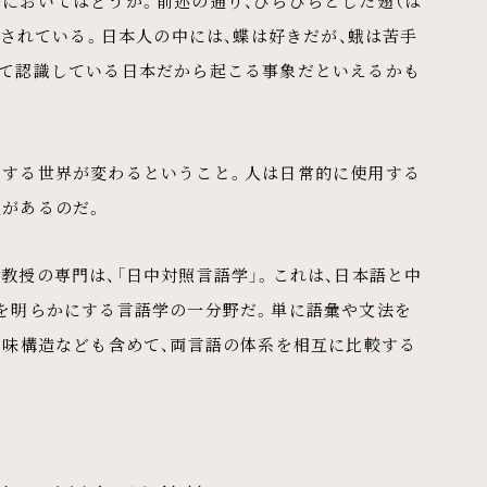
においてはどうか。前述の通り、ひらひらとした翅（は
識されている。日本人の中には、蝶は好きだが、蛾は苦手
して認識している日本だから起こる事象だといえるかも
識する世界が変わるということ。人は日常的に使用する
性があるのだ。
教授の専門は、「日中対照言語学」。これは、日本語と中
点を明らかにする言語学の一分野だ。単に語彙や文法を
意味構造なども含めて、両言語の体系を相互に比較する