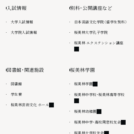
入試情報
別科・公開講座など
大学入試情報
日本言語文化学院（留学生別科）
大学院入試情報
桜美林大学孔子学院
外部
桜美林 エクステンション講座
図書館・関連施設
桜美林学園
外部リンク
図書館
桜美林学園
学生寮
外部
桜美林中学校・桜美林高等学校
外部リンク
桜美林芸術文化 ホール
外部リンク
桜美林幼稚園
外部リ
桜美林中学・高校同窓校友会
外部リンク
桜美林大学校友会