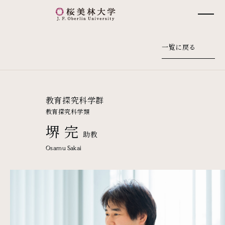
桜美林大学 トップページ
一覧に戻る
教育探究科学群
教育探究科学類
堺 完
助教
Osamu Sakai