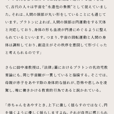
て、古代の人々は宇宙を“永遠性の象徴”として捉えていまし
た。それは、人間の頭部が丸い形をしていることにも通じて
います。プラトンによれば、人間の頭部は円運動をする天体
と対応しており、身体の形も血液が円滑にめぐるように整え
られているといいます。つまり、宇宙の回転運動と人間の身
体は調和しており、創造主がその秩序を意図して形づくった
と考えられるのです」
さらに田中准教授は、『法律』篇におけるプラトンの乳幼児教
育論にも、同じ宇宙観が一貫していると指摘する。そこでは、
母親が赤子をあやす際の身体的な揺れが、恐怖や悲しみを凌
駕し、魂に働きかける教育的行為であると説かれている。
「赤ちゃんをあやすとき、上下に激しく揺らすのではなく、円
を描くように優しく揺らしますよね。それが自然に感じられ