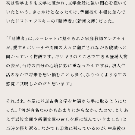
初は哲学よりも文学に惹かれ、文学全般に強い関心を抱いて
いたという。きっかけとなったのは、予備校の本棚に並んで
いたドストエフスキーの『賭博者』（新潮文庫）だった。
「『賭博者』は、ルーレットに魅せられた家庭教師アレクセイ
が、愛するポリーナや周囲の人々に翻弄されながら破滅へと
向かっていく物語です。ギリギリのところで生きる登場人物
の姿が、当時の自分の心境に妙に重なったんですね。浪人生
活のなかで将来を思い悩むことも多く、ひりつくような生の
感覚に共鳴したのだと思います」
それ以来、本屋に並ぶ古典文学を片端から手に取るようにな
った。「何が有名なのかもあまりわからなかったので、とりあ
えず岩波文庫や新潮文庫の古典を順に読んでいきました」と
当時を振り返る。なかでも印象に残っているのが、中島敦の