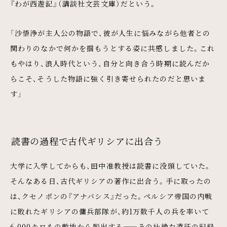
『わが西遊記』（講談社文芸文庫）だという。
「沙悟浄が主人公の物語で、彼が人生に悩みながら他者との
関わりのなかで何かを掴もうとする姿に共感しました。これ
もやはり、浪人時代という、自分と向き合う時期に読んだか
らこそ、そうした物語に強く引き寄せられたのだと思いま
す」
読書の過程で古代ギリシアに出合う
大学に入学してからも、田中准教授は読書に没頭していた。
そんなある日、古代ギリシアの著作に出合う。手に取ったの
は、クセノポンの『アナバシス』だった。ペルシア帝国の内戦
に敗れたギリシアの傭兵部隊が、約1万数千人の兵を率いて
6,000キロもの敵地から脱出する——その壮絶な遠征の記録