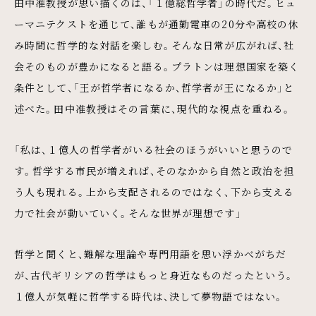
田中准教授が思い描くのは、「１億総哲学者」の時代だ。ヒュ
ーマニテクストを通じて、誰もが通勤電車の20分や高校の休
み時間に哲学的な対話を楽しむ。そんな日常が広がれば、社
会そのものが豊かになると語る。プラトンは理想国家を築く
条件として、「王が哲学者になるか、哲学者が王になるか」と
述べた。田中准教授はその言葉に、現代的な視点を重ねる。
「私は、１億人の哲学者がいる社会のほうがいいと思うので
す。哲学する市民が増えれば、そのなかから自然と政治を担
う人も現れる。上から支配されるのではなく、下から支える
力で社会が動いていく。そんな世界が理想です」
哲学と聞くと、難解な理論や専門用語を思い浮かべがちだ
が、古代ギリシアの哲学はもっと身近なものだったという。
１億人が気軽に哲学する時代は、決して夢物語ではない。