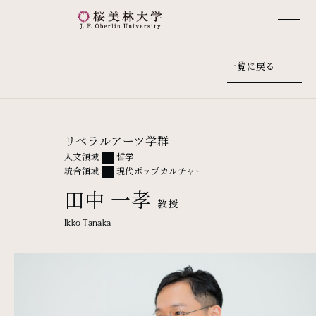
桜美林大学 トップページ
一覧に戻る
リベラルアーツ学群
人文領域
哲学
統合領域
現代ポップカルチャー
田中 一孝
教授
Ikko Tanaka