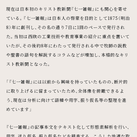
現在は日本初のキリスト教新聞『七一雑報』にも関心を寄せ
ている。『七一雑報』は日本人の啓蒙を目的として1875（明治
8）年に創刊し、その名の通り7日に1回のペースで発行され
た。当初は西欧の工業技術や教育事業の紹介に重点を置いて
いたが、その後約8年にわたって発行される中で牧師の説教
や聖書の語句を解説するコラムなどが増加し、本格的なキリ
スト教新聞となった。
「『七一雑報』には以前から興味を持っていたものの、断片的
に取り上げるに留まっていたため、全体像を俯瞰できるよ
う、現在は分析に向けて語種や用字、振り仮名等の整理を進
めています」
『七一雑報』の記事本文をテキスト化して形態素解析を行い、
用字、送り仮名、振り仮名などを精査する。こうした地道な取