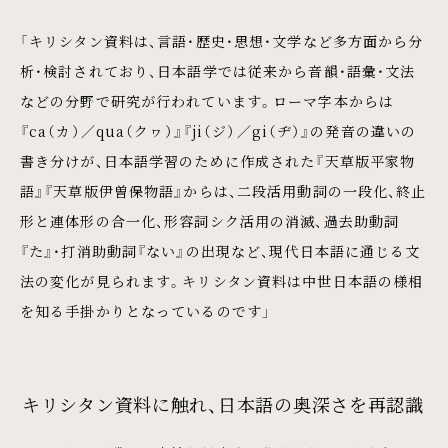
「キリシタン資料は、言語・歴史・思想・文学など多方面から分
析・検討されており、日本語学では従来から音韻・語彙・文法
などの分野で研究が行われています。ローマ字本からは
『ca（カ）／qua（クヮ）』『ji（ジ）／gi（ヂ）』の発音の違いの
書き分けが、日本語学習のために作成された『天草版平家物
語』『天草版伊曽保物語』からは、二段活用動詞の一段化、終止
形と連体形の合一化、形容詞シク活用の消滅、過去助動詞
『た』・打消助動詞『ない』の出現など、現代日本語に通じる文
法の変化が見られます。キリシタン資料は中世日本語の様相
を知る手掛かりとなっているのです」
キリシタン資料に触れ、日本語の奥深さを再認識