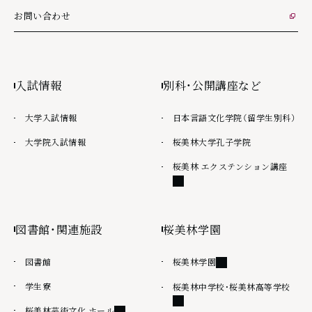
お問い合わせ
外部リンク
入試情報
別科・公開講座など
大学入試情報
日本言語文化学院（留学生別科）
大学院入試情報
桜美林大学孔子学院
外部
桜美林 エクステンション講座
図書館・関連施設
桜美林学園
外部リンク
図書館
桜美林学園
学生寮
外部
桜美林中学校・桜美林高等学校
外部リンク
桜美林芸術文化 ホール