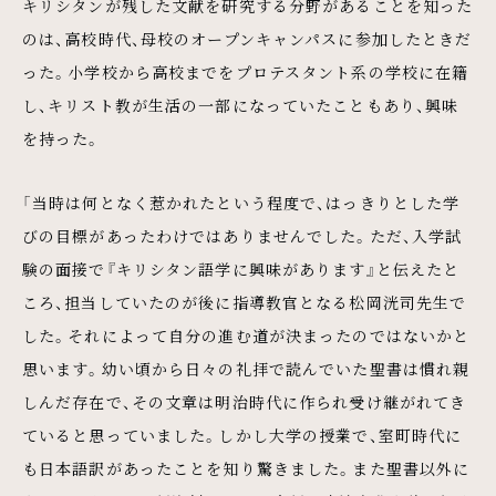
キリシタンが残した文献を研究する分野があることを知った
のは、高校時代、母校のオープンキャンパスに参加したときだ
った。小学校から高校までをプロテスタント系の学校に在籍
し、キリスト教が生活の一部になっていたこともあり、興味
を持った。
「当時は何となく惹かれたという程度で、はっきりとした学
びの目標があったわけではありませんでした。ただ、入学試
験の面接で『キリシタン語学に興味があります』と伝えたと
ころ、担当していたのが後に指導教官となる松岡洸司先生で
した。それによって自分の進む道が決まったのではないかと
思います。幼い頃から日々の礼拝で読んでいた聖書は慣れ親
しんだ存在で、その文章は明治時代に作られ受け継がれてき
ていると思っていました。しかし大学の授業で、室町時代に
も日本語訳があったことを知り驚きました。また聖書以外に