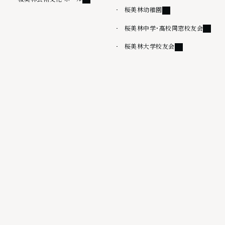
外部リンク
桜美林幼稚園
外部リ
桜美林中学・高校同窓校友会
外部リンク
桜美林大学校友会
その他
情報公開
桜美林大学出版会
サイトマップ
ウェブアクセシビリティ方針
サイトポリシー
プライバシーポリシー
外部リンク
採用情報