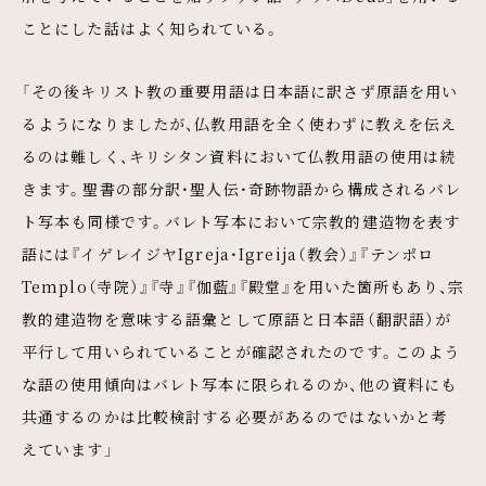
ことにした話はよく知られている。
「その後キリスト教の重要用語は日本語に訳さず原語を用い
るようになりましたが、仏教用語を全く使わずに教えを伝え
るのは難しく、キリシタン資料において仏教用語の使用は続
きます。聖書の部分訳・聖人伝・奇跡物語から構成されるバレ
ト写本も同様です。バレト写本において宗教的建造物を表す
語には『イゲレイジヤIgreja・Igreija（教会）』『テンポロ
Templo（寺院）』『寺』『伽藍』『殿堂』を用いた箇所もあり、宗
教的建造物を意味する語彙として原語と日本語（翻訳語）が
平行して用いられていることが確認されたのです。このよう
な語の使用傾向はバレト写本に限られるのか、他の資料にも
共通するのかは比較検討する必要があるのではないかと考
えています」