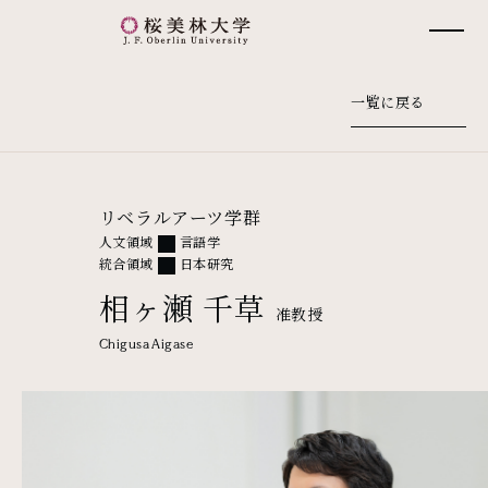
桜美林大学 トップページ
一覧に戻る
リベラルアーツ学群
人文領域
言語学
統合領域
日本研究
相ヶ瀬 千草
准教授
Chigusa Aigase