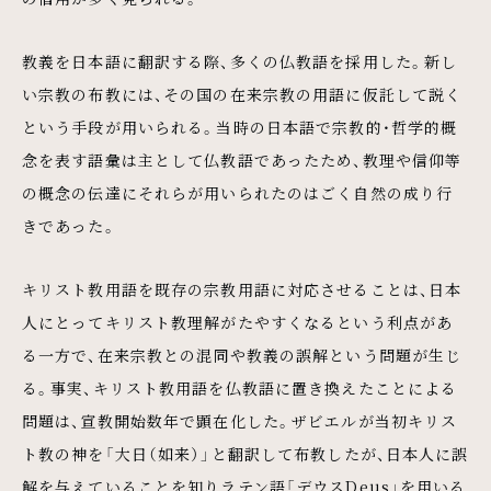
教義を日本語に翻訳する際、多くの仏教語を採用した。新し
い宗教の布教には、その国の在来宗教の用語に仮託して説く
という手段が用いられる。当時の日本語で宗教的・哲学的概
念を表す語彙は主として仏教語であったため、教理や信仰等
の概念の伝達にそれらが用いられたのはごく自然の成り行
きであった。
キリスト教用語を既存の宗教用語に対応させることは、日本
人にとってキリスト教理解がたやすくなるという利点があ
る一方で、在来宗教との混同や教義の誤解という問題が生じ
る。事実、キリスト教用語を仏教語に置き換えたことによる
問題は、宣教開始数年で顕在化した。ザビエルが当初キリス
ト教の神を「大日（如来）」と翻訳して布教したが、日本人に誤
解を与えていることを知りラテン語「デウスDeus」を用いる