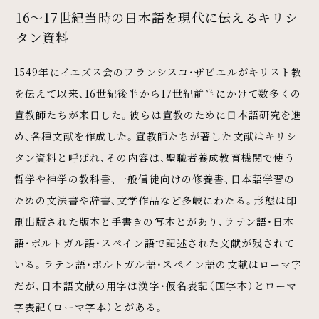
16～17世紀当時の日本語を現代に伝えるキリシ
タン資料
1549年にイエズス会のフランシスコ・ザビエルがキリスト教
を伝えて以来、16世紀後半から17世紀前半にかけて数多くの
宣教師たちが来日した。彼らは宣教のために日本語研究を進
め、各種文献を作成した。宣教師たちが著した文献はキリシ
タン資料と呼ばれ、その内容は、聖職者養成教育機関で使う
哲学や神学の教科書、一般信徒向けの修養書、日本語学習の
ための文法書や辞書、文学作品など多岐にわたる。形態は印
刷出版された版本と手書きの写本とがあり、ラテン語・日本
語・ポルトガル語・スペイン語で記述された文献が残されて
いる。ラテン語・ポルトガル語・スペイン語の文献はローマ字
だが、日本語文献の用字は漢字・仮名表記（国字本）とローマ
字表記（ローマ字本）とがある。