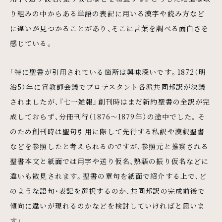
り組みの中からある単語の表記に用いる漢字や読み方など
に違いが見つかることがあり、そこに言葉を調べる面白さを
感じている。
「特に聖書が引用されている箇所は興味深いです。1872（明
治5）年に宣教師会議でプロテスタント各派共同邦訳が決議
されましたが、『七一雑報』創刊時はまだ新約聖書の全訳が完
成しておらず、分冊刊行（1876〜1879年）の途中でした。そ
のため創刊時は聖句引用に際して先行する私訳や漢訳聖書
などを参照したと考えられるのですが、参照元と推察される
聖書本文と紙面では用字や送り仮名、熟語の振り仮名などに
違いも散見されます。聖書の章句を紙面で紹介する上で、ど
のような語句・表記を選択するのか、共同邦訳の完成前後で
傾向に違いが現れるのかなどを検討していければと思いま
す」