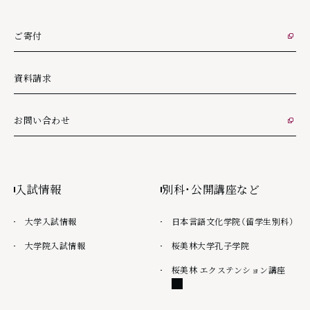
ご寄付
外部リンク
資料請求
お問い合わせ
外部リンク
入試情報
別科・公開講座など
大学入試情報
日本言語文化学院（留学生別科）
大学院入試情報
桜美林大学孔子学院
外部
桜美林 エクステンション講座