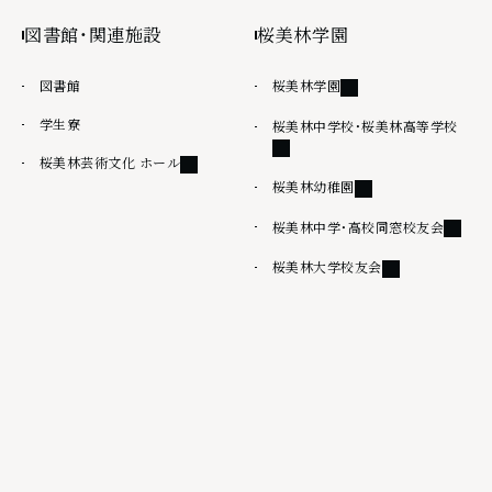
図書館・関連施設
桜美林学園
外部リンク
図書館
桜美林学園
学生寮
外部
桜美林中学校・桜美林高等学校
外部リンク
桜美林芸術文化 ホール
外部リンク
桜美林幼稚園
外部リ
桜美林中学・高校同窓校友会
外部リンク
桜美林大学校友会
その他
情報公開
桜美林大学出版会