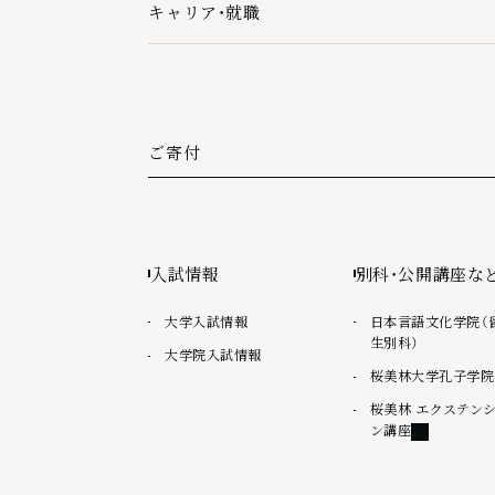
キャリア・就職
キャリア・就職の下層ページ一覧を開く
ご寄付
外部リンク
入試情報
別科・公開講座な
大学入試情報
日本言語文化学院（
生別科）
大学院入試情報
桜美林大学孔子学院
桜美林 エクステン
外部リンク
ン講座