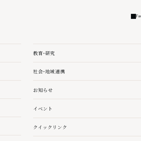
Fa
外部
教育・研究
教育・研究の下層ページ一覧を開く
社会・地域連携
社会・地域連携の下層ページ一覧を開く
お知らせ
イベント
クイックリンク
クイックリンクの下層ページ一覧を開く