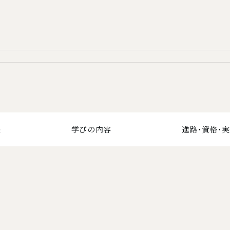
長
学びの内容
進路・資格・
覧を開く
下層ページ一覧を開く
下層ページ一覧