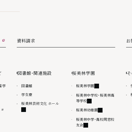
資料請求
お
外
ど
図書館・関連施設
桜美林学園
そ
外部リンク
留学
図書館
桜美林学園
学生寮
桜美林中学校・桜美林高
外部リンク
等学校
外部リンク
桜美林芸術文化 ホール
ショ
外部リンク
桜美林幼稚園
桜美林中学・高校同窓校
外部リンク
友会