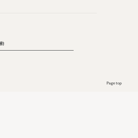
動
Page top