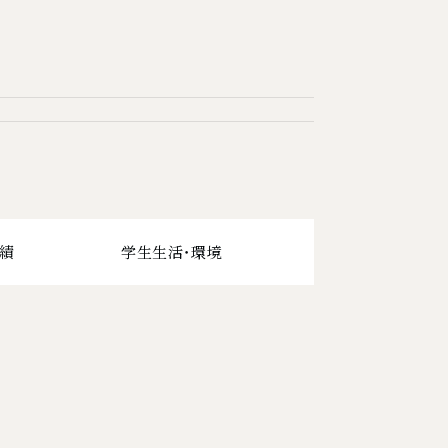
実績
学生生活・環境
を開く
下層ページ一覧を開く