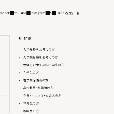
SNS一覧
cebook
YouTube
Instagram
X
TikTok
リンク
外部リンク
外部リンク
外部リンク
外部リンク
目的別
大学受験をお考えの方
大学院受験をお考えの方
受験をお考えの国際学生の方
在学生の方
在学生保護者の方
高校教員・塾講師の方
企業・マスコミ・社会人の方
卒業生の方
教職員の方