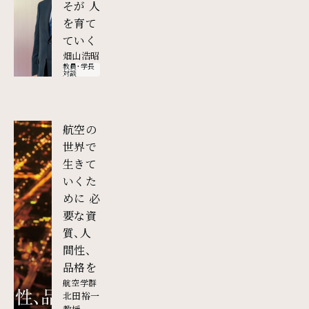
そが 人
を育て
ていく
畑山浩昭
教員・学長
対談
航空の
世界で
生きて
いくた
めに 必
要な資
質、人
間性、
品格を
航空学群
北田裕一