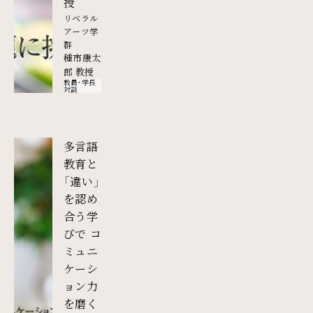
授
リベラル
アーツ学
群
種市康太
郎 教授
教員・学長
対談
多言語
教育と
「違い」
を認め
合う学
びで コ
ミュニ
ケーシ
ョン力
を磨く