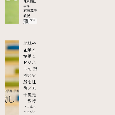
健康福祉
学群
石渡尊子
教授
教員・学長
対談
地域や
企業と
協働し
ビジネ
スの 理
論と実
践を往
復／五
十嵐元
一教授
ビジネス
マネジメ