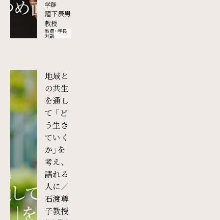
学群
鐘下辰男
教授
教員・学長
対談
地域と
の共生
を通し
て 「ど
う生き
ていく
か」を
考え、
語れる
人に／
石渡尊
子教授