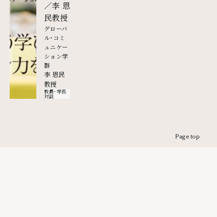
／李 恩
民教授
グローバ
ル・コミ
ュニケー
ション学
群
李 恩民
教授
教員・学長
対談
Page top