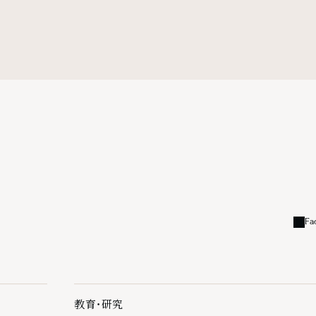
Fa
外部
教育・研究
教育・研究の下層ページ一覧を開く