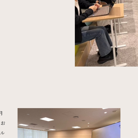
月
をお
バル