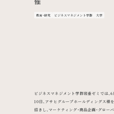
催
教育・研究
ビジネスマネジメント学群
大学
メインコンテンツ
ビジネスマネジメント学群岩垂ゼミでは、6
10日、アサヒグループホールディングス様
招きし、マーケティング・商品企画・グロー