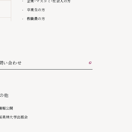
企業・マスコミ・社会人の方
卒業生の方
教職員の方
問い合わせ
部リンク
の他
情報公開
桜美林大学出版会