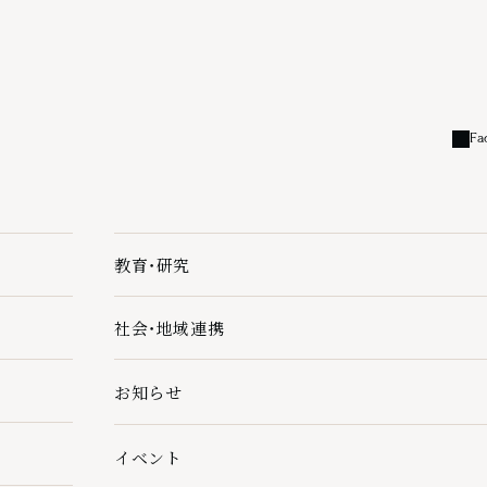
Fa
外部
教育・研究
教育・研究の下層ページ一覧を開く
社会・地域連携
社会・地域連携の下層ページ一覧を開く
お知らせ
イベント