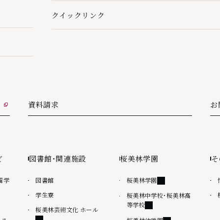
クイックリンク
クイックリンクの下層ページ一覧を開く
資料請求
お
外
ど
図書館・関連施設
桜美林学園
そ
外部リンク
留学
図書館
桜美林学園
学生寮
桜美林中学校・桜美林高
外部リンク
等学校
外部リンク
桜美林芸術文化 ホール
ショ
外部リンク