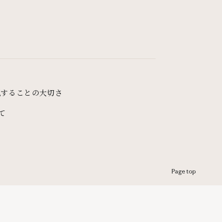
現することの大切さ
て
Page top