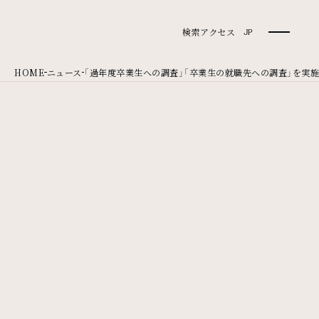
検索
アクセス
JP
HOME
ニュース
「過年度卒業生への調査」「卒業生の就職先への調査」を実施