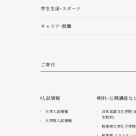
学生生活・スポーツ
学生生活・スポーツの下層ページ一覧を開く
キャリア・就職
キャリア・就職の下層ページ一覧を開く
ご寄付
外部リンク
入試情報
別科・公開講座な
大学入試情報
日本言語文化学院（
生別科）
大学院入試情報
桜美林大学孔子学院
桜美林 エクステン