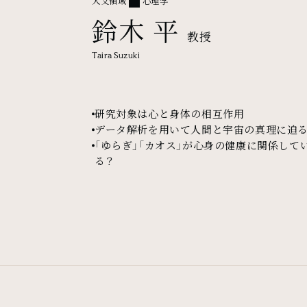
人文領域
心理学
鈴木 平
教授
Taira Suzuki
研究対象は心と身体の相互作用
データ解析を用いて人間と宇宙の真理に迫
「ゆらぎ」「カオス」が心身の健康に関係して
る？