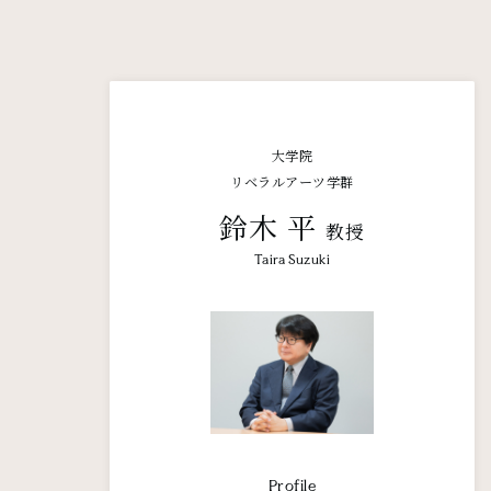
大学院
リベラルアーツ学群
鈴木 平
教授
Taira Suzuki
Profile