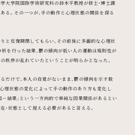
大学大学院国際学術研究科の鈴木平教授が修士・博士課
がある。その一つが、手の動作と心理状態の関係を探る
くりと反復開閉してもらい、その前後に多面的な心理状
分析を行った結果、鬱の傾向が低い人の運動は規則性が
動の秩序が乱れていたということが明らかとなった。
るだけで、本人の自覚がないまま、鬱の傾向を示す数
、心理状態の変化によって手の動作のあり方も変化し
因－結果」という一方向的で単純な因果関係があるとい
存在・状態として捉える必要があると言える。