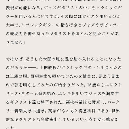
表現が可能になる。ジャズギタリストの中にもクラシックギ
ターを用いる人はいますが、その際にはピックを用いるのが
大半で、クラシックギターの指さばきとジャズやポピュラー
の表現力を併せ持ったギタリストをほとんど見たことがあ
りません」
ではなぜ、そうした未開の地に足を踏み入れることになった
のだろうか──。上田教授がクラシックギターと出会ったの
は11歳の頃。母親が家で弾いていたのを横目に、見よう見ま
ねで弦を鳴らしてみたのが始まりだった。16歳からエレクト
リック・ギターも弾き始め、エレキを用いてジャズを演奏す
るギタリスト達に魅了された。高校卒業後に渡米し、バーク
リー音楽大学へ進学。英語がもともと得意科目であり、世界
的なギタリストも多数輩出しているという点で安心感があ
った。