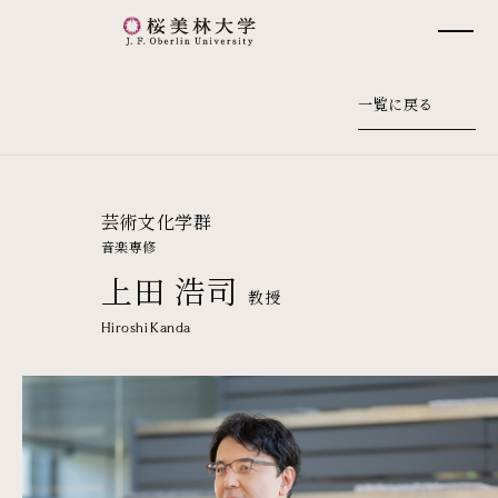
桜美林大学 トップページ
一覧に戻る
芸術文化学群
音楽専修
上田 浩司
教授
Hiroshi Kanda