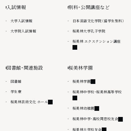
入試情報
別科・公開講座など
大学入試情報
日本言語文化学院（留学生別科）
大学院入試情報
桜美林大学孔子学院
外部
桜美林 エクステンション講座
図書館・関連施設
桜美林学園
外部リンク
図書館
桜美林学園
学生寮
外部
桜美林中学校・桜美林高等学校
外部リンク
桜美林芸術文化 ホール
外部リンク
桜美林幼稚園
外部リ
桜美林中学・高校同窓校友会
外部リンク
桜美林大学校友会