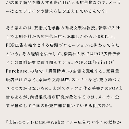
が店頭で商品を購入する際に目に入る広告物なので、メーカ
ーはこのデザインや訴求方法を工夫しているんです」
そう語るのは、芸術文化学群の向坂文宏准教授。新卒で入社
した印刷会社から広告代理店へ転職したのち、20年以上、
POP広告を始めとする店頭プロモーションに携わってきた
という。その経験を活かして、桜美林大学ではPOP広告デザ
インの事例研究に取り組んでいる。POPとは「Point Of
Purchase」の略で、「購買時点」の広告を意味する。家電量
販店だけでなく、薬局や文房具店、スーパーなど、売り場づく
りには欠かせないもの。店頭スタッフが作る手書きのPOP広
告もあるが、向坂准教授が研究対象とするのは、メーカー企
業が量産して全国の販売店舗に置いている販促広告だ。
「広告にはテレビCMやWebのバナー広告など多くの種類が