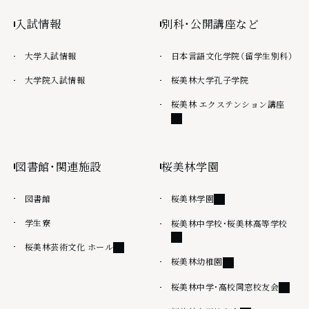
入試情報
別科・公開講座など
大学入試情報
日本言語文化学院（留学生別科）
大学院入試情報
桜美林大学孔子学院
外部
桜美林 エクステンション講座
図書館・関連施設
桜美林学園
外部リンク
図書館
桜美林学園
学生寮
外部
桜美林中学校・桜美林高等学校
外部リンク
桜美林芸術文化 ホール
外部リンク
桜美林幼稚園
外部リ
桜美林中学・高校同窓校友会