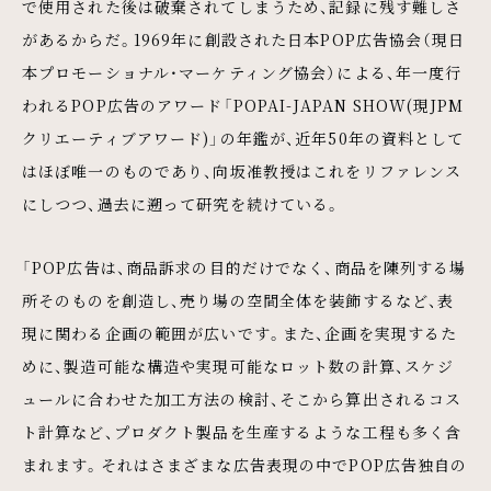
で使用された後は破棄されてしまうため、記録に残す難しさ
があるからだ。1969年に創設された日本POP広告協会（現日
本プロモーショナル・マーケティング協会）による、年一度行
われるPOP広告のアワード「POPAI-JAPAN SHOW(現JPM
クリエーティブアワード)」の年鑑が、近年50年の資料として
はほぼ唯一のものであり、向坂准教授はこれをリファレンス
にしつつ、過去に遡って研究を続けている。
「POP広告は、商品訴求の目的だけでなく、商品を陳列する場
所そのものを創造し、売り場の空間全体を装飾するなど、表
現に関わる企画の範囲が広いです。また、企画を実現するた
めに、製造可能な構造や実現可能なロット数の計算、スケジ
ュールに合わせた加工方法の検討、そこから算出されるコス
ト計算など、プロダクト製品を生産するような工程も多く含
まれます。それはさまざまな広告表現の中でPOP広告独自の