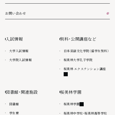
お問い合わせ
外部リンク
入試情報
別科・公開講座など
大学入試情報
日本言語文化学院（留学生別科）
大学院入試情報
桜美林大学孔子学院
外部
桜美林 エクステンション講座
図書館・関連施設
桜美林学園
外部リンク
図書館
桜美林学園
学生寮
外部
桜美林中学校・桜美林高等学校