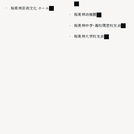
外部リンク
桜美林芸術文化 ホール
外部リンク
桜美林幼稚園
外部リ
桜美林中学・高校同窓校友会
外部リンク
桜美林大学校友会
その他
情報公開
桜美林大学出版会
サイトマップ
ウェブアクセシビリティ方針
サイトポリシー
プライバシーポリシー
外部リンク
採用情報