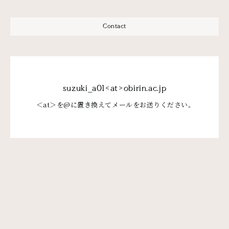
Contact
suzuki_a01<at>obirin.ac.jp
＜at＞を@に置き換えてメールをお送りください。