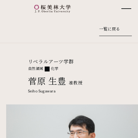
桜美林大学 トップページ
一覧に戻る
リベラルアーツ学群
自然領域
化学
菅原 生豊
准教授
Seiho Sugawara