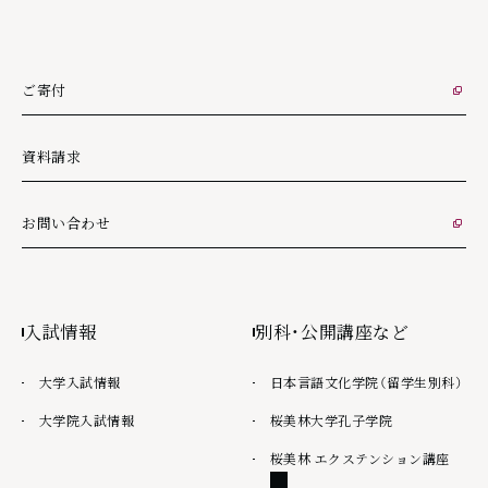
ご寄付
外部リンク
資料請求
お問い合わせ
外部リンク
入試情報
別科・公開講座など
大学入試情報
日本言語文化学院（留学生別科）
大学院入試情報
桜美林大学孔子学院
外部
桜美林 エクステンション講座