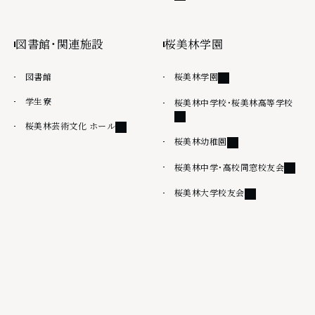
図書館・関連施設
桜美林学園
外部リンク
図書館
桜美林学園
学生寮
外部
桜美林中学校・桜美林高等学校
外部リンク
桜美林芸術文化 ホール
外部リンク
桜美林幼稚園
外部リ
桜美林中学・高校同窓校友会
外部リンク
桜美林大学校友会
その他
情報公開
桜美林大学出版会