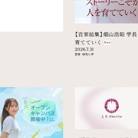
【百家結集】畑山浩昭 学
育てていく
New
2026.7.31
教育・研究
大学