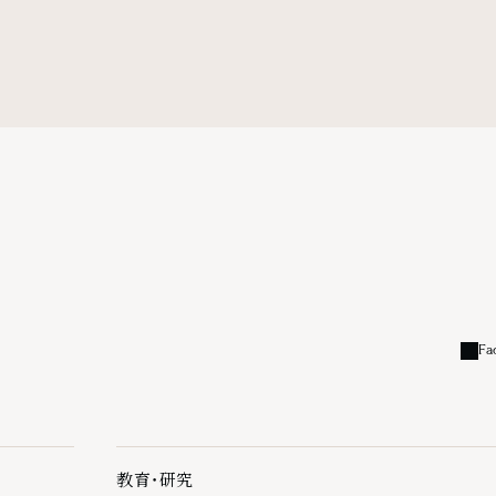
Fa
外部
教育・研究
教育・研究の下層ページ一覧を開く