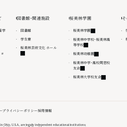
ど
図書館・関連施設
桜美林学園
そ
外部リンク
留学
図書館
桜美林学園
学生寮
桜美林中学校・桜美林高
外部リンク
等学校
外部リンク
桜美林芸術文化 ホール
ショ
外部リンク
桜美林幼稚園
桜美林中学・高校同窓校
外部リンク
友会
外部リンク
桜美林大学校友会
外部リンク
ー
プライバシーポリシー
採用情報
in Ohio, U.S.A., are legally independent educational institutions;