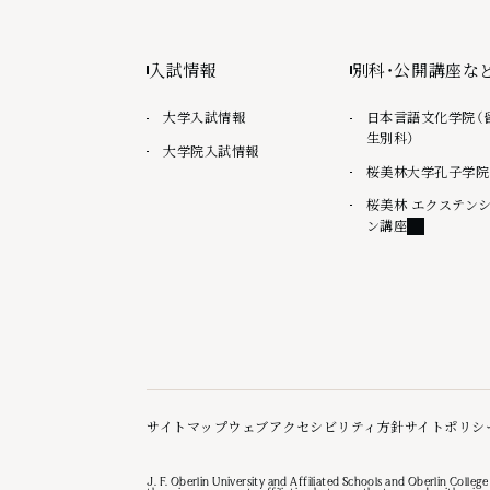
入試情報
別科・公開講座な
大学入試情報
日本言語文化学院（
生別科）
大学院入試情報
桜美林大学孔子学院
桜美林 エクステン
外部リンク
ン講座
サイトマップ
ウェブアクセシビリティ方針
サイトポリシ
J. F. Oberlin University and Affiliated Schools and Oberlin College 