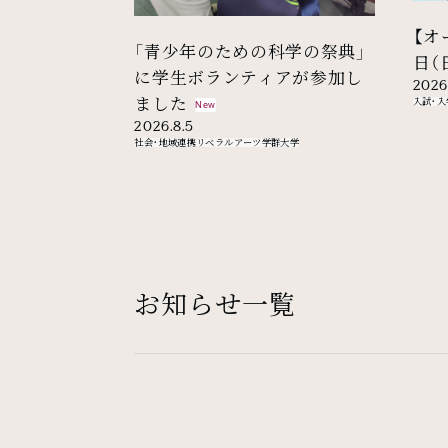
【オ
「青少年のための科学の祭典」
日（
に学生ボランティアが参加し
2026
ました
入試・入
New
2026.8.5
社会・地域連携
リベラルアーツ学群
大学
お知らせ一覧