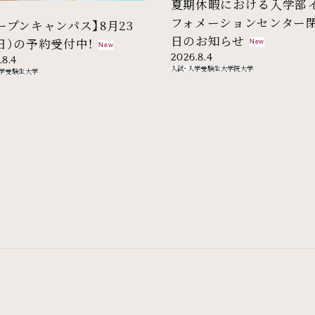
夏期休暇における入学部
フォメーションセンター
ープンキャンパス】8月23
日のお知らせ
日）の予約受付中！
New
New
2026.8.4
.8.4
入試・入学
受験生
大学院
大学
学
受験生
大学