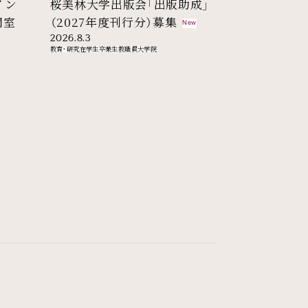
イン
桜美林大学出版会「出版助成」
閉室
（2027年度刊行分）募集
New
2026.8.3
教育・研究
在学生
卒業生
教職員
大学院