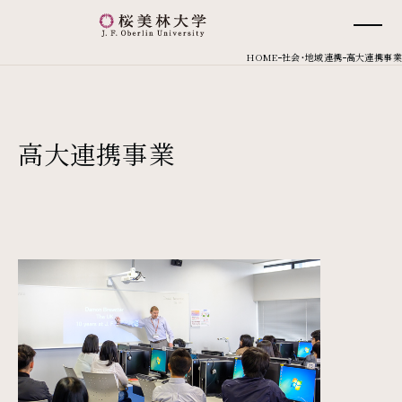
桜美林大学 トップページ
現在位置
HOME
社会・地域連携
高大連携事業
高大連携事業