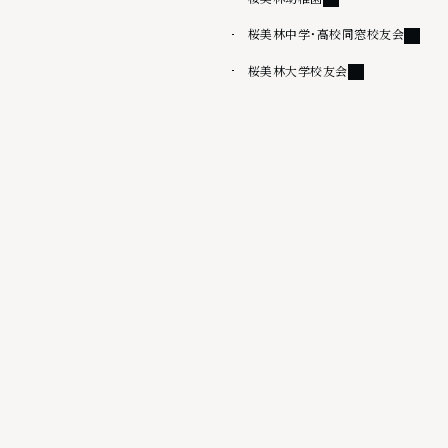
外部リ
桜美林中学・高校同窓校友会
外部リンク
桜美林大学校友会
その他
情報公開
桜美林大学出版会
サイトマップ
ウェブアクセシビリティ方針
サイトポリシー
プライバシーポリシー
外部リンク
採用情報