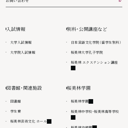
お問い合わせ
外部リンク
入試情報
別科・公開講座など
大学入試情報
日本言語文化学院（留学生別科）
大学院入試情報
桜美林大学孔子学院
外部
桜美林 エクステンション講座
図書館・関連施設
桜美林学園
外部リンク
図書館
桜美林学園
学生寮
外部
桜美林中学校・桜美林高等学校
外部リンク
桜美林芸術文化 ホール
外部リンク
桜美林幼稚園