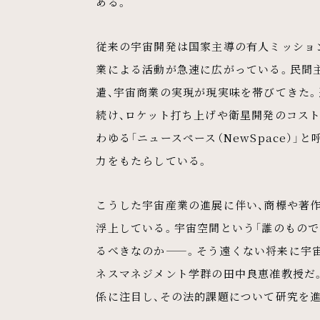
ある。
従来の宇宙開発は国家主導の有人ミッショ
業による活動が急速に広がっている。民間
遣、宇宙商業の実現が現実味を帯びてきた。
続け、ロケット打ち上げや衛星開発のコス
わゆる「ニュースペース（NewSpace）
力をもたらしている。
こうした宇宙産業の進展に伴い、商標や著
浮上している。宇宙空間という「誰のもので
るべきなのか——。そう遠くない将来に宇
ネスマネジメント学群の田中良恵准教授だ
係に注目し、その法的課題について研究を