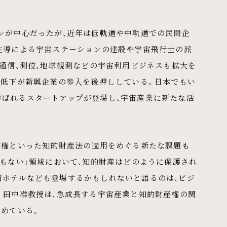
ンが中心だったが、近年は低軌道や中軌道での民間企
主導による宇宙ステーションの建設や宇宙飛行士の派
通信、測位、地球観測などの宇宙利用ビジネスも拡大を
ト低下が新興企業の参入を後押ししている。日本でもい
」と呼ばれるスタートアップが登場し、宇宙産業に新たな活
作権といった知的財産法の適用をめぐる新たな課題も
もない」領域において、知的財産はどのように保護され
宙ホテルなども登場するかもしれないと語るのは、ビジ
。田中准教授は、急成長する宇宙産業と知的財産権の関
進めている。