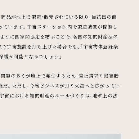
、商品が地上で製造・販売されている限り、当該国の商
っています。宇宙ステーション内で製造装置が稼働し
）のように国家間協定を結ぶことで、各国の知的財産法の
独で宇宙施設を打ち上げた場合でも、『宇宙物体登録条
保護が可能となるでしょう」
は問題の多くが地上で発生するため、差止請求や損害賠
能だ。ただし、今後ビジネスが月や火星へと広がってい
。宇宙における知的財産のルールづくりは、地球上の法