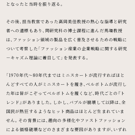
となったと当時を振り返る。
その後、担当教官であった高岡美佳教授の熱心な指導と研究
者への道標もあり、同研究科の博士課程に進んだ馬塲教授
は、ファッション領域の製品を広く普及させるための戦略に
ついて考察した「ファッション産業の企業戦略に関する研究
－キャズム理論に着目して」を発表する。
「1970年代～80年代まではミニスカートが流行すればほと
んどすべての人がミニスカートを履き、ベルボトムが流行し
た年は皆がこぞってベルボトムを履くなど、時代ごとの『ト
レンド』がありました。しかし、バブルが崩壊して以降は、全
国民が熱狂するようなヒット商品はほとんど生まれていま
せん。その背景には、趣向の多様化やファストファッション
による価格破壊などのさまざまな要因がありますが、いずれ