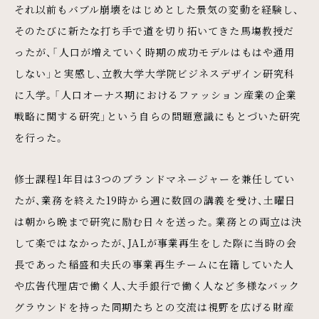
それ以前もバブル崩壊をはじめとした景気の変動を経験し、
そのたびに新たな打ち手で道を切り拓いてきた馬塲教授だ
ったが、「人口が増えていく時期の成功モデルはもはや通用
しない」と実感し、立教大学大学院ビジネスデザイン研究科
に入学。「人口オーナス期におけるファッション産業の企業
戦略に関する研究」という自らの問題意識にもとづいた研究
を行った。
修士課程1年目は3つのブランドマネージャーを兼任してい
たが、業務を終えた19時から週に数回の講義を受け、土曜日
は朝から晩まで研究に励む日々を送った。業務との両立は決
して楽ではなかったが、JALが事業再生をした際に当時の会
長であった稲盛和夫氏の事業再生チームに在籍していた人
や広告代理店で働く人、大手銀行で働く人など多様なバック
グラウンドを持った同期たちとの交流は視野を広げる財産