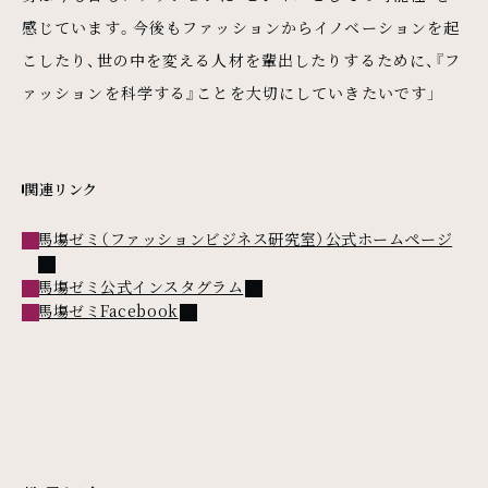
感じています。今後もファッションからイノベーションを起
こしたり、世の中を変える人材を輩出したりするために、『フ
ァッションを科学する』ことを大切にしていきたいです」
関連リンク
外部
馬塲ゼミ（ファッションビジネス研究室）公式ホームページ
外部リンク
馬塲ゼミ公式インスタグラム
外部リンク
馬塲ゼミFacebook