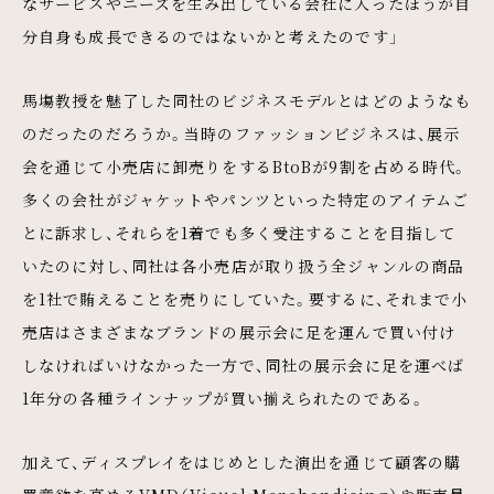
なサービスやニーズを生み出している会社に入ったほうが自
分自身も成長できるのではないかと考えたのです」
馬塲教授を魅了した同社のビジネスモデルとはどのようなも
のだったのだろうか。当時のファッションビジネスは、展示
会を通じて小売店に卸売りをするBtoBが9割を占める時代。
多くの会社がジャケットやパンツといった特定のアイテムご
とに訴求し、それらを1着でも多く受注することを目指して
いたのに対し、同社は各小売店が取り扱う全ジャンルの商品
を1社で賄えることを売りにしていた。要するに、それまで小
売店はさまざまなブランドの展示会に足を運んで買い付け
しなければいけなかった一方で、同社の展示会に足を運べば
1年分の各種ラインナップが買い揃えられたのである。
加えて、ディスプレイをはじめとした演出を通じて顧客の購