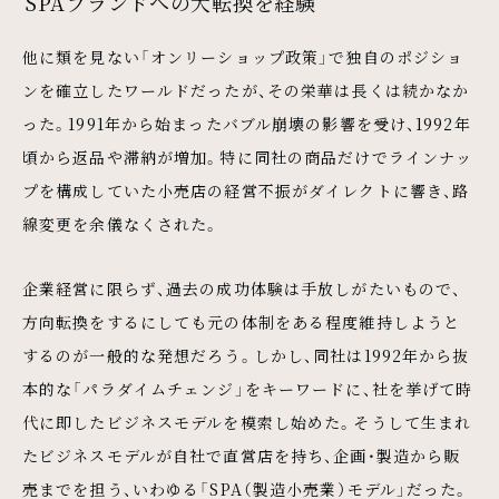
SPAブランドへの大転換を経験
他に類を見ない「オンリーショップ政策」で独自のポジショ
ンを確立したワールドだったが、その栄華は長くは続かなか
った。1991年から始まったバブル崩壊の影響を受け、1992年
頃から返品や滞納が増加。特に同社の商品だけでラインナッ
プを構成していた小売店の経営不振がダイレクトに響き、路
線変更を余儀なくされた。
企業経営に限らず、過去の成功体験は手放しがたいもので、
方向転換をするにしても元の体制をある程度維持しようと
するのが一般的な発想だろう。しかし、同社は1992年から抜
本的な「パラダイムチェンジ」をキーワードに、社を挙げて時
代に即したビジネスモデルを模索し始めた。そうして生まれ
たビジネスモデルが自社で直営店を持ち、企画・製造から販
売までを担う、いわゆる「SPA（製造小売業）モデル」だった。