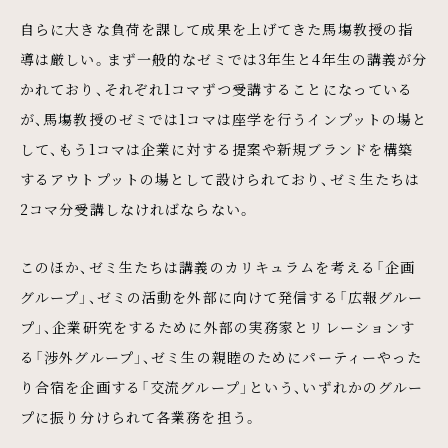
自らに大きな負荷を課して成果を上げてきた馬塲教授の指
導は厳しい。まず一般的なゼミでは3年生と4年生の講義が分
かれており、それぞれ1コマずつ受講することになっている
が、馬塲教授のゼミでは1コマは座学を行うインプットの場と
して、もう1コマは企業に対する提案や新規ブランドを構築
するアウトプットの場として設けられており、ゼミ生たちは
2コマ分受講しなければならない。
このほか、ゼミ生たちは講義のカリキュラムを考える「企画
グループ」、ゼミの活動を外部に向けて発信する「広報グルー
プ」、企業研究をするために外部の実務家とリレーションす
る「渉外グループ」、ゼミ生の親睦のためにパーティーやった
り合宿を企画する「交流グループ」という、いずれかのグルー
プに振り分けられて各業務を担う。