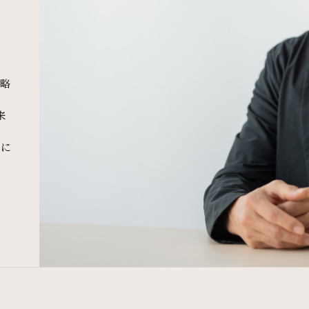
戦略
来
体に