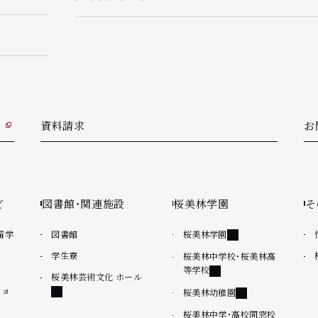
クイックリンクの下層ページ一覧を開く
資料請求
お
外
ど
図書館・関連施設
桜美林学園
そ
外部リンク
留学
図書館
桜美林学園
学生寮
桜美林中学校・桜美林高
外部リンク
等学校
外部リンク
桜美林芸術文化 ホール
ショ
外部リンク
桜美林幼稚園
桜美林中学・高校同窓校