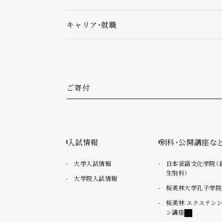
学生生活・スポーツの下層ページ一覧を開く
キャリア・就職
キャリア・就職の下層ページ一覧を開く
ご寄付
外部リンク
入試情報
別科・公開講座な
大学入試情報
日本言語文化学院（
生別科）
大学院入試情報
桜美林大学孔子学院
桜美林 エクステン
外部リンク
ン講座