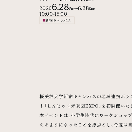
6.28
2026.6.28(Sun)- 2026.6.28(Sun)
6.28
2026
Sun
Sun
10:00
-
15:00
新宿キャンパス
場所
メインコンテンツ
桜美林大学新宿キャンパスの地域連携ボラン
ト「しんじゅく未来図EXPO」を初開催いた
本イベントは、小学生時代にワークショッ
えるようになったことを原点とし、今度は自