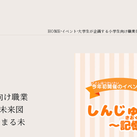
HOME
イベント
大学生が企画する小学生向け職業体験
向け職業
未来図
始まる未