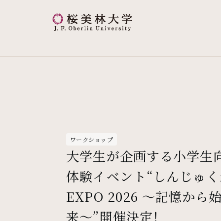
桜美林大学 トップページ
現在位置
ワークショップ
大学生が企画する小学生
体験イベント“しんじゅく
EXPO 2026 〜記憶から
来〜”開催決定！