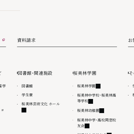
資料請求
お
外
ど
図書館・関連施設
桜美林学園
そ
外部リンク
留学
図書館
桜美林学園
学生寮
桜美林中学校・桜美林高
外部リンク
等学校
外部リンク
桜美林芸術文化 ホール
ショ
外部リンク
桜美林幼稚園
桜美林中学・高校同窓校
外部リンク
友会