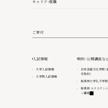
キャリア・就職
キャリア・就職の下層ページ一覧を開く
ご寄付
外部リンク
入試情報
別科・公開講座な
大学入試情報
日本言語文化学院（
生別科）
大学院入試情報
桜美林大学孔子学院
桜美林 エクステン
外部リンク
ン講座