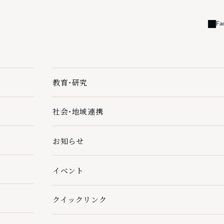
Fa
外部
教育・研究
教育・研究の下層ページ一覧を開く
社会・地域連携
社会・地域連携の下層ページ一覧を開く
お知らせ
イベント
クイックリンク
クイックリンクの下層ページ一覧を開く