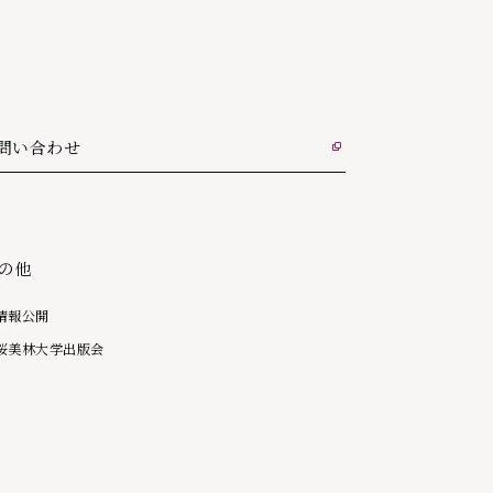
問い合わせ
部リンク
の他
情報公開
桜美林大学出版会