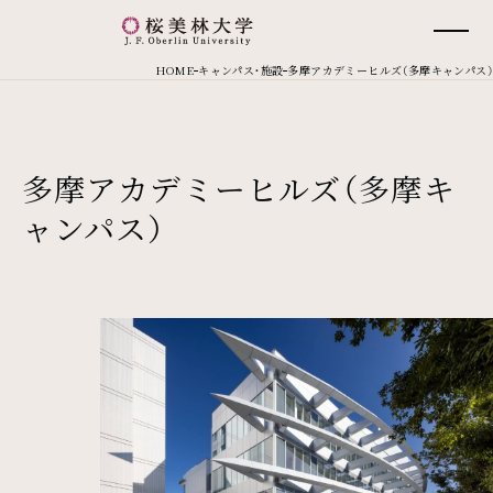
桜美林大学 トップページ
現在位置
HOME
キャンパス・施設
多摩アカデミーヒルズ（多摩キャンパス）
多摩アカデミーヒルズ（多摩キ
ャンパス）