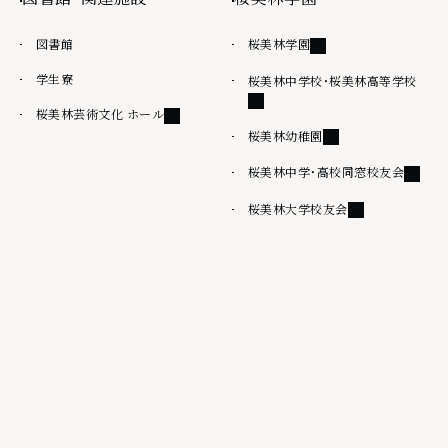
外部リンク
図書館
桜美林学園
学生寮
外部
桜美林中学校・桜美林高等学校
外部リンク
桜美林芸術文化 ホール
外部リンク
桜美林幼稚園
外部リ
桜美林中学・高校同窓校友会
外部リンク
桜美林大学校友会
その他
情報公開
桜美林大学出版会