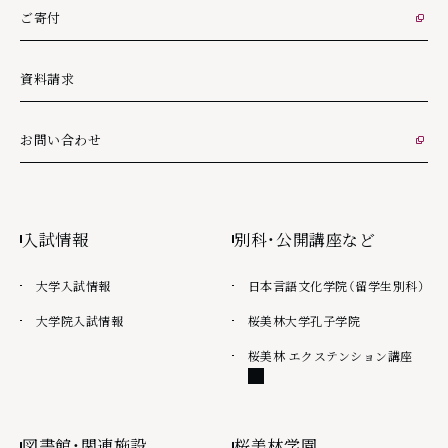
ご寄付
外部リンク
資料請求
お問い合わせ
外部リンク
入試情報
別科・公開講座など
大学入試情報
日本言語文化学院（留学生別科）
大学院入試情報
桜美林大学孔子学院
外部
桜美林 エクステンション講座
図書館・関連施設
桜美林学園