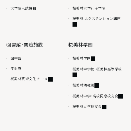
大学院入試情報
桜美林大学孔子学院
外部
桜美林 エクステンション講座
図書館・関連施設
桜美林学園
外部リンク
図書館
桜美林学園
学生寮
外部
桜美林中学校・桜美林高等学校
外部リンク
桜美林芸術文化 ホール
外部リンク
桜美林幼稚園
外部リ
桜美林中学・高校同窓校友会
外部リンク
桜美林大学校友会
その他