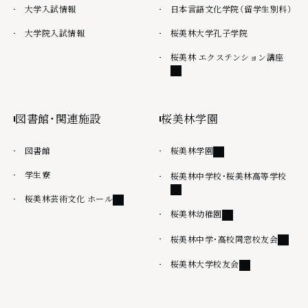
大学入試情報
日本言語文化学院（留学生別科）
大学院入試情報
桜美林大学孔子学院
外部
桜美林 エクステンション講座
図書館・関連施設
桜美林学園
外部リンク
図書館
桜美林学園
学生寮
外部
桜美林中学校・桜美林高等学校
外部リンク
桜美林芸術文化 ホール
外部リンク
桜美林幼稚園
外部リ
桜美林中学・高校同窓校友会
外部リンク
桜美林大学校友会