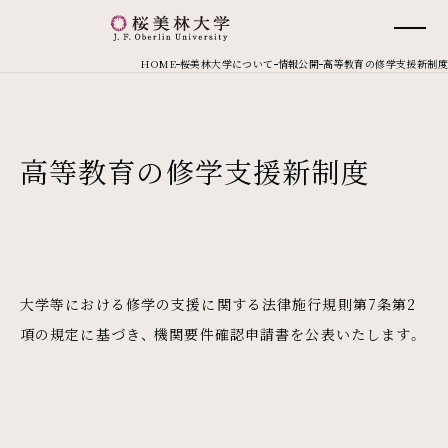
桜美林大学 トップページ
現在位置
HOME
桜美林大学について
情報公開
高等教育の修学支援新制度
高等教育の修学支援新制度
大学等における修学の支援に関する法律施行規則第7条第2
項の規定に基づき、 機関要件確認申請書を公表いたします。