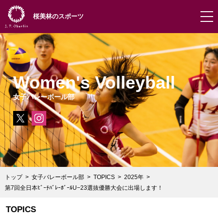
桜美林のスポーツ
Women's Volleyball
女子バレーボール部
トップ
女子バレーボール部
TOPICS
2025年
第7回全日本ﾋﾞｰﾁﾊﾞﾚｰﾎﾞｰﾙU−23選抜優勝大会に出場します！
TOPICS