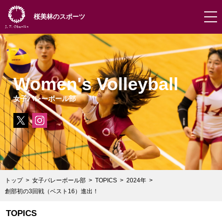
桜美林のスポーツ
Women's Volleyball
女子バレーボール部
トップ
女子バレーボール部
TOPICS
2024年
創部初の3回戦（ベスト16）進出！
TOPICS