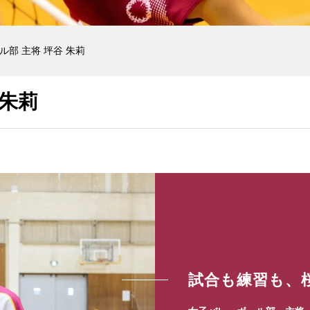
部 主将 坪谷 朱莉
 朱莉
試合も練習も、