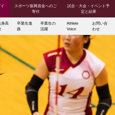
ガイ
スポーツ振興資金へのご
試合・大会・イベント予
寄付
定と結果
出身高
卒業生進
卒業生の
Athlete
お問い合
校
路
活躍
Voice
わせ