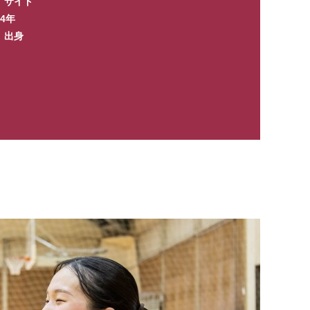
 サイド
4年
 出身