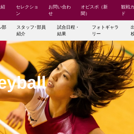
設紹
セレクショ
お問い合わ
オビスポ（新
観戦
ン
せ
聞）
ド
ル部
スタッフ･部員
試合日程・
フォトギャラ
紹介
結果
リー
eyball