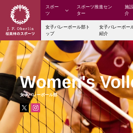
スポー
スポーツ推進セン
施
ツ
ター
介
女子バレーボール部ト
女子バレーボー
ップ
紹介
Women's Voll
女子バレーボール部