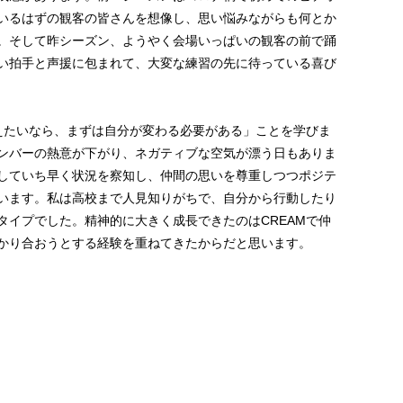
いるはずの観客の皆さんを想像し、思い悩みながらも何とか
。そして昨シーズン、ようやく会場いっぱいの観客の前で踊
い拍手と声援に包まれて、大変な練習の先に待っている喜び
変えたいなら、まずは自分が変わる必要がある」ことを学びま
ンバーの熱意が下がり、ネガティブな空気が漂う日もありま
していち早く状況を察知し、仲間の思いを尊重しつつポジテ
います。私は高校まで人見知りがちで、自分から行動したり
タイプでした。精神的に大きく成長できたのはCREAMで仲
かり合おうとする経験を重ねてきたからだと思います。