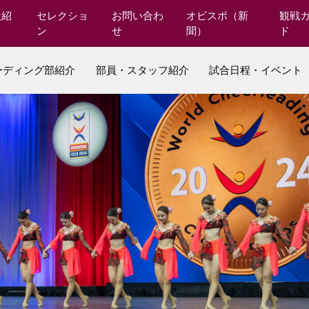
設紹
セレクショ
お問い合わ
オビスポ（新
観戦
ン
せ
聞）
ド
ーディング部紹介
部員・スタッフ紹介
試合日程・イベント