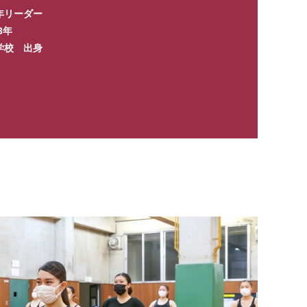
年リーダー
3年
学校 出身