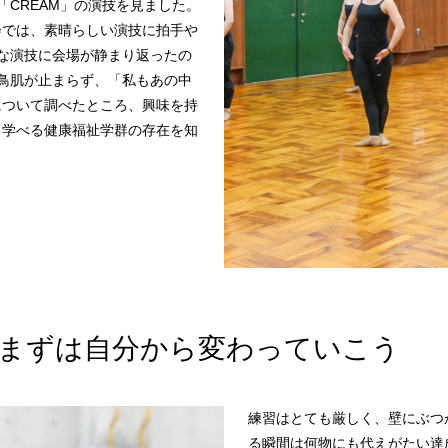
CREAM」の演技を見ました。
会では、素晴らしい演技に拍手や
的な演技に会場が静まり返ったの
て鳥肌が止まらず、「私もあの中
について調べたところ、興味を持
て学べる健康福祉学群の存在を知
まずは自分から変わっていこう
練習はとても厳しく、壁にぶつ
る瞬間は何物にも代えがたい達