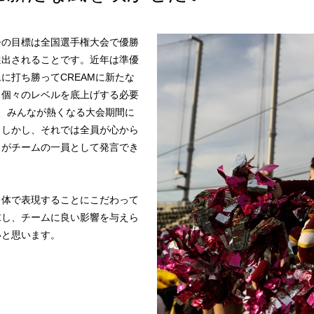
今の目標は全国選手権大会で優勝
選出されることです。近年は準優
に打ち勝ってCREAMに新たな
、個々のレベルを底上げする必要
も、みんなが熱くなる大会期間に
。しかし、それでは全員が心から
りがチームの一員として発言でき
と体で表現することにこだわって
求し、チームに良い影響を与えら
いと思います。