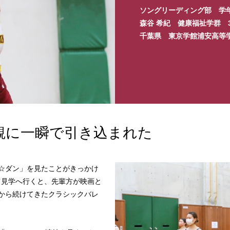
ソングリーディング部 学
森谷 希紀 健康福祉学群 
千葉県 東京学館浦安高等
界観に一瞬で引き込まれた
☆ダン」を見たことがきっかけ
て見学へ行くと、先輩方が映画と
から続けてきたクラシックバレ