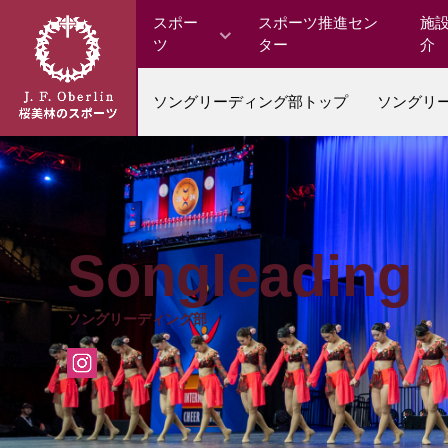
スポー
スポーツ推進セン
施
ツ
ター
介
ソングリーディング部トップ
ソングリ
Songleading
ソングリーディング部