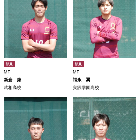
部員
部員
MF
MF
新倉 廉
福永 翼
武相高校
実践学園高校