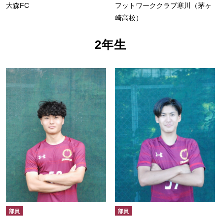
大森FC
フットワーククラブ寒川（茅ヶ
崎高校）
2年生
部員
部員