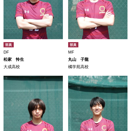
部員
部員
DF
MF
松家 怜生
丸山 子龍
大成高校
橘学苑高校