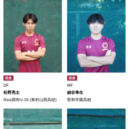
部員
部員
DF
MF
松野亮太
細谷隼生
Raiz調布U-18 (東村山西高校)
聖和学園高校