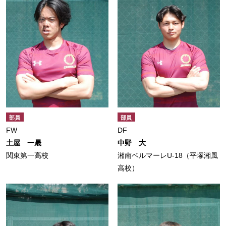
部員
部員
FW
DF
土屋 一晟
中野 大
関東第一高校
湘南ベルマーレU-18（平塚湘風
高校）