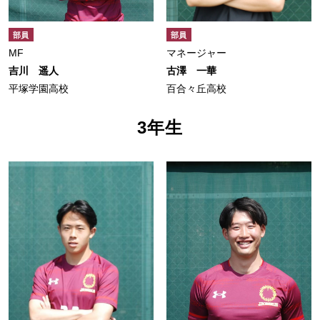
部員
部員
MF
マネージャー
吉川 遥人
古澤 一華
平塚学園高校
百合々丘高校
3年生