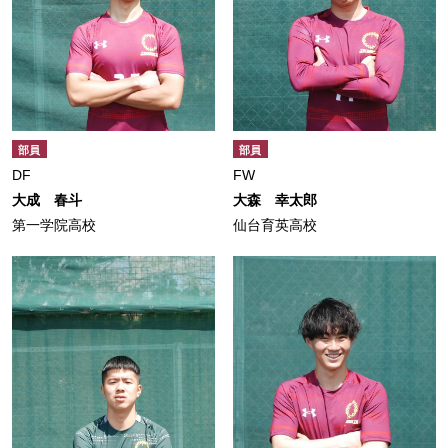
部員
部員
DF
FW
大成 春斗
大森 幸太郎
第一学院高校
仙台育英高校