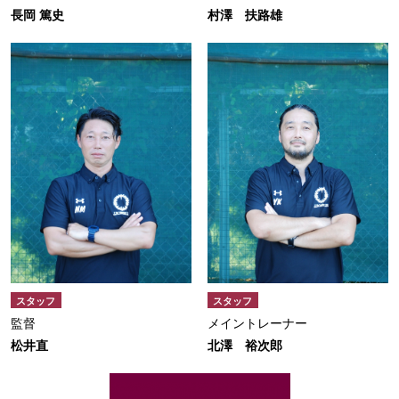
長岡 篤史
村澤 扶路雄
スタッフ
スタッフ
監督
メイントレーナー
松井直
北澤 裕次郎