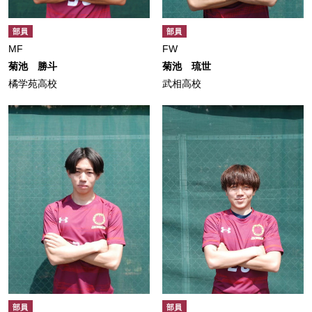
部員
部員
MF
FW
菊池 勝斗
菊池 琉世
橘学苑高校
武相高校
部員
部員