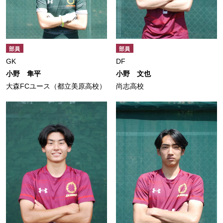
部員
部員
GK
DF
小野 隼平
小野 文也
大森FCユース（都立美原高校）
尚志高校