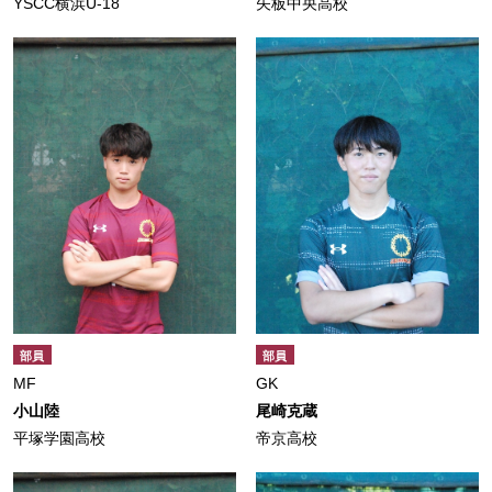
YSCC横浜U-18
矢板中央高校
部員
部員
MF
GK
小山陸
尾崎克蔵
平塚学園高校
帝京高校