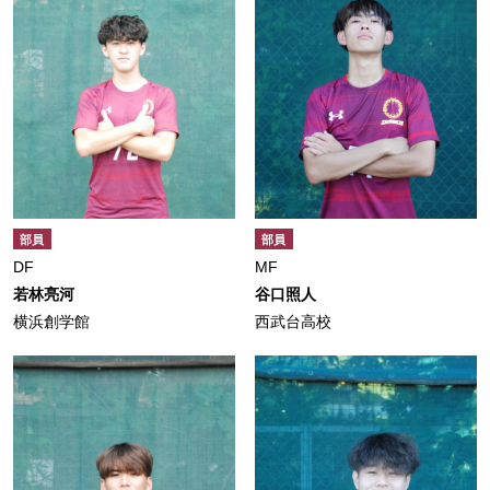
部員
部員
DF
MF
若林亮河
谷口照人
横浜創学館
西武台高校