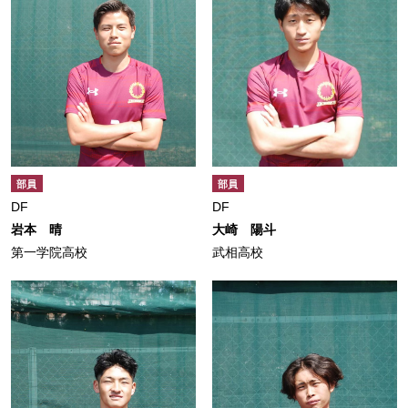
部員
部員
DF
DF
岩本 晴
大崎 陽斗
第一学院高校
武相高校