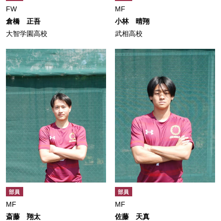
FW
MF
倉橋 正吾
小林 晴翔
大智学園高校
武相高校
部員
部員
MF
MF
斎藤 翔太
佐藤 天真