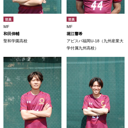
部員
部員
MF
MF
和田倖輔
堀江響希
聖和学園高校
アビスパ福岡U-18（九州産業大
学付属九州高校）