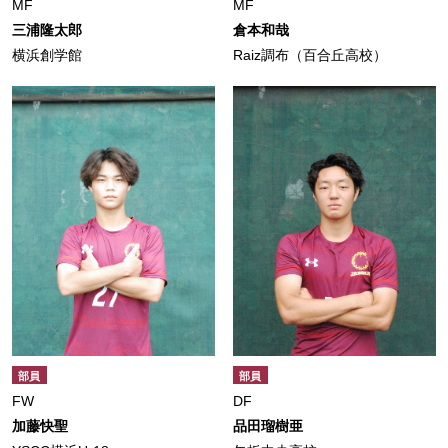
MF
MF
三浦隆太郎
倉本和哉
横浜創学館
Raiz調布（百合丘高校）
部員
部員
FW
DF
加藤快聖
品田瑠樹亜