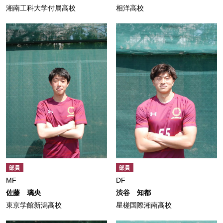
湘南工科大学付属高校
相洋高校
部員
部員
MF
DF
佐藤 璃央
渋谷 知都
東京学館新潟高校
星槎国際湘南高校