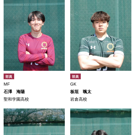
部員
部員
MF
GK
石澤 海陽
板垣 颯太
聖和学園高校
岩倉高校