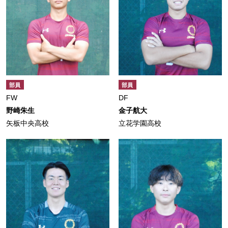
部員
部員
FW
DF
野崎朱生
金子航大
矢板中央高校
立花学園高校