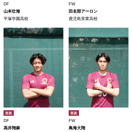
DF
FW
山本壮海
田名部アーロン
平塚学園高校
鹿児島実業高校
部員
部員
DF
FW
高井翔麻
鳥海大翔