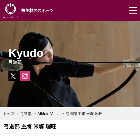
桜美林のスポーツ
Kyudo
弓道部
トップ
弓道部
Athlete Voice
弓道部 主将 米塚 理旺
弓道部 主将 米塚 理旺