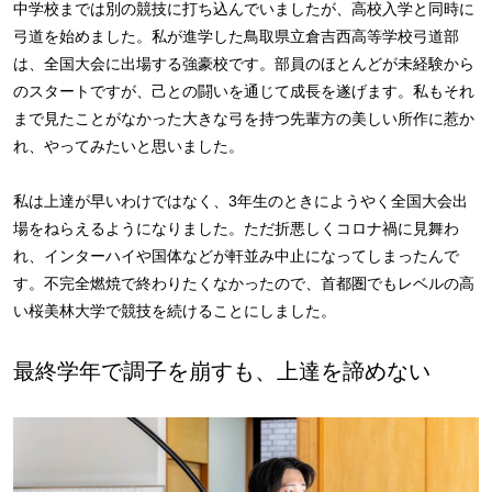
中学校までは別の競技に打ち込んでいましたが、高校入学と同時に
弓道を始めました。私が進学した鳥取県立倉吉西高等学校弓道部
は、全国大会に出場する強豪校です。部員のほとんどが未経験から
のスタートですが、己との闘いを通じて成長を遂げます。私もそれ
まで見たことがなかった大きな弓を持つ先輩方の美しい所作に惹か
れ、やってみたいと思いました。
私は上達が早いわけではなく、3年生のときにようやく全国大会出
場をねらえるようになりました。ただ折悪しくコロナ禍に見舞わ
れ、インターハイや国体などが軒並み中止になってしまったんで
す。不完全燃焼で終わりたくなかったので、首都圏でもレベルの高
い桜美林大学で競技を続けることにしました。
最終学年で調子を崩すも、上達を諦めない