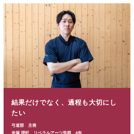
結果だけでなく、過程も大切にし
たい
弓道部 主将
米塚 理旺 リベラルアーツ学群 4年