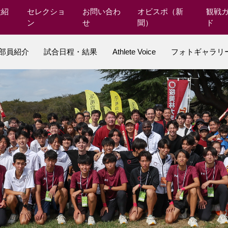
設紹
セレクショ
お問い合わ
オビスポ（新
観戦
ン
せ
聞）
ド
･部員紹介
試合日程・結果
Athlete Voice
フォトギャラリ