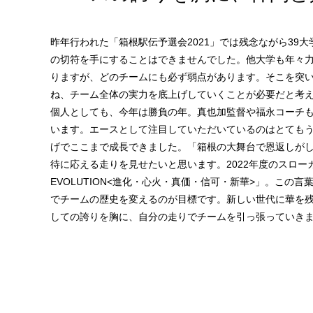
昨年行われた「箱根駅伝予選会2021」では残念ながら39大
の切符を手にすることはできませんでした。他大学も年々
りますが、どのチームにも必ず弱点があります。そこを突
ね、チーム全体の実力を底上げしていくことが必要だと考
個人としても、今年は勝負の年。真也加監督や福永コーチ
います。エースとして注目していただいているのはとても
げでここまで成長できました。「箱根の大舞台で恩返しが
待に応える走りを見せたいと思います。2022年度のスロー
EVOLUTION<進化・心火・真価・信可・新華>」。この
でチームの歴史を変えるのが目標です。新しい世代に華を
しての誇りを胸に、自分の走りでチームを引っ張っていき