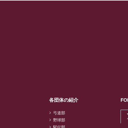
各団体の紹介
FO
弓道部
野球部
駅伝部