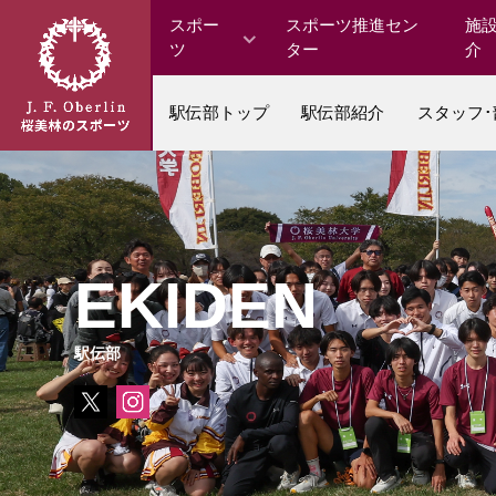
スポー
スポーツ推進セン
施
ツ
ター
介
駅伝部トップ
駅伝部紹介
スタッフ
EKIDEN
駅伝部