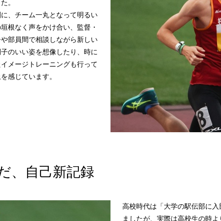
した。
剣に、チーム一丸となって明るい
の垣根なく声をかけ合い、監督・
督や部員間で相談しながら新しい
調子のいい姿を想像したり、時に
たイメージトレーニングも行って
上を感じています。
だ、自己新記録
高校時代は「大学の駅伝部に入
ましたが、実際は高校生の時よ